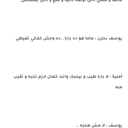
قالها و مشي دخل اوضه تانيه و قلع و دخل يستحمى
يوسف بحزن : ماما هو ده بابا ..ده وحش خلاكي تعيطي
أمنية : لا بابا طيب و بيحبك وانت كمان لازم تحبه و تقرب
منه
يوسف : لا مش هحبه ..