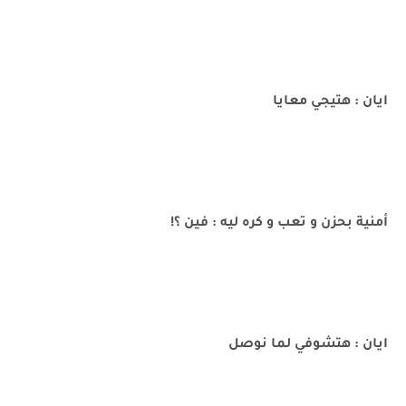
ايان : هتيجي معايا
أمنية بحزن و تعب و كره ليه : فين ؟!
ايان : هتشوفي لما نوصل