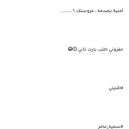
أمنية بصدمه : عروستك ؟ ........
حفزوني اكتب بارت تاني 🙂😂
#امُنيتي
#سميه_عامر