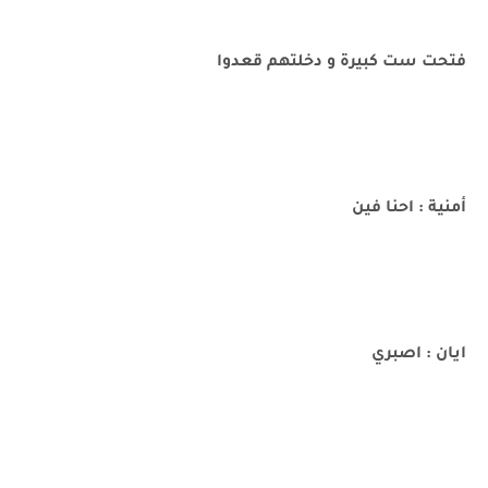
فتحت ست كبيرة و دخلتهم قعدوا
أمنية : احنا فين
ايان : اصبري