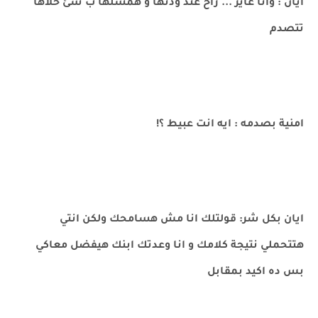
ايان : وانا عايز ... راح عند ودنها و همسلها ب شئ خلاها
تتصدم
امنية بصدمه : ايه انت عبيط ؟!
ايان بكل شر: قولتلك انا مش هسامحك ولكن انتي
هتتحملي نتيجة كلامك و انا وعدتك ابنك هيفضل معاكي
بس ده اكيد بمقابل