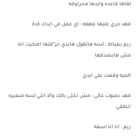
لقاها قاعده وايدها محر)وقه
فهد جري عليها بلهفه : اي عمل في ايدك كدة
ريم بعياط : لسه هاتقول هايدي حر*قتها افتكرت انه
مش هايصدقها
الميه وقعت علي ايدي
فهد بصوت عالي : مش تخلى بالك والا انتي لسه صغيره
انطقي
ريم : انا انا اسفه