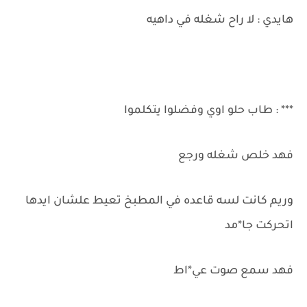
هايدي : لا راح شغله في داهيه
*** : طاب حلو اوي وفضلوا يتكلموا
فهد خلص شغله ورجع
وريم كانت لسه قاعده في المطبخ تعيط علشان ايدها
اتحركت جا*مد
فهد سمع صوت عي*اط