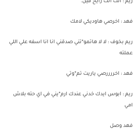
ريم : انت انت رايح فين.
فهد : اخرصي هاوديكي لامك
ريم بخوف : لا لا هاتمو*تني صدقني انا انا اسفه علي اللي
عملته
فهد : اخررررصي ياريت تم*وتي
ريم : ابوس ايدك خدني عندك ارم*يني في اي حته بلاش
امي
فهد وصل