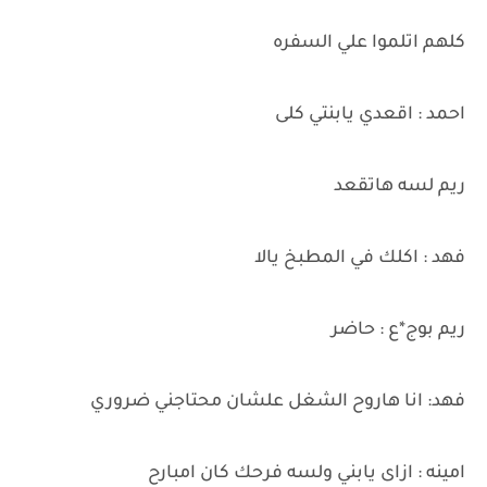
كلهم اتلموا علي السفره
احمد : اقعدي يابنتي كلى
ريم لسه هاتقعد
فهد : اكلك في المطبخ يالا
ريم بوج*ع : حاضر
فهد: انا هاروح الشغل علشان محتاجني ضروري
امينه : ازاى يابني ولسه فرحك كان امبارح