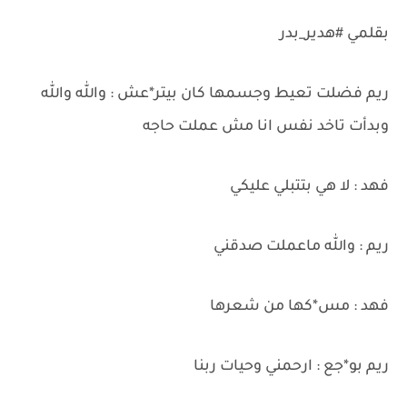
بقلمي #هدير_بدر
ريم فضلت تعيط وجسمها كان بيتر*عش : والله والله
وبدأت تاخد نفس انا مش عملت حاجه
فهد : لا هي بتتبلي عليكي
ريم : والله ماعملت صدقني
فهد : مس*كها من شعرها
ريم بو*جع : ارحمني وحيات ربنا