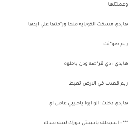
وعملتلها
هايدي مسكت الكوبايه منها ور*متها علي ايدها
ريم صو*تت
هايدي : دي قر*صه ودن ياحلوه
ريم قعدت في الارض تعيط
هايدي دخلت: الو ايوا ياحبيبي عامل اي
*** : الحمدلله ياحبيبتي جوزك لسه عندك