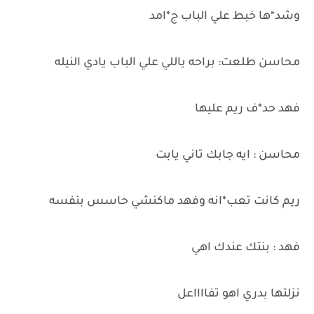
وشد*ها خبط علي الباب ج*امد
محاسن طلعت: براحه ياللي علي الباب يادي النيله
فهد حد*ف ريم عليها
محاسن : ايه جابك تاني يابت
ريم كانت تعب*انه وفهد ماكنشي حاسس بنفسه
فهد : بنتك عندك اهي
نزلتها بدري اهو تفااااعل