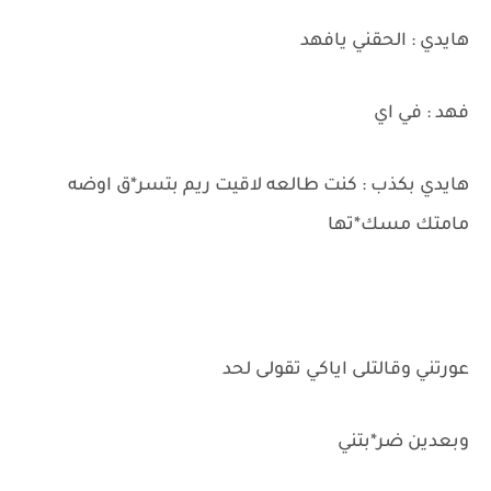
هايدي : الحقني يافهد
فهد : في اي
هايدي بكذب : كنت طالعه لاقيت ريم بتسر*ق اوضه
مامتك مسك*تها
عورتني وقالتلى اياكي تقولى لحد
وبعدين ضر*بتني