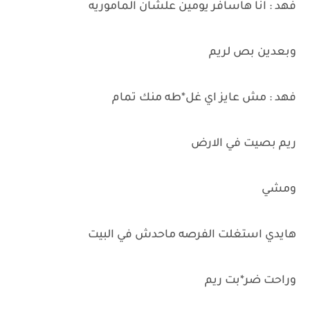
فهد : انا هاسافر يومين علشان الماموريه
وبعدين بص لريم
فهد : مش عايز اي غل*طه منك تمام
ريم بصيت في الارض
ومشي
هايدي استغلت الفرصه ماحدش في البيت
وراحت ضر*بت ريم