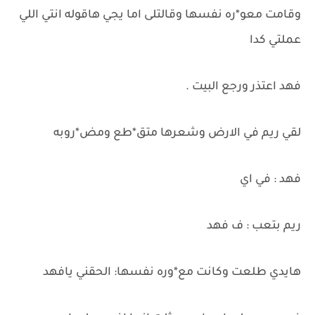
وقامت معو*ره نفسها وقالتلى اما يجي هاقوله انتي اللي
عملتي كدا
فهد اعتذر ورجع البيت .
لقي ريم في الارض وشعرها متق*طع ومض*روبه
فهد : في اي
ريم بتعب : ف فهد
هايدي طلعت وكانت مع*وره نفسها: الحقني يافهد