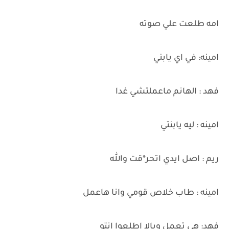
امه طلعت علي صوته
امينه: في اي يابني
فهد : الهانم ماعملتشي غدا
امينه : ليه يابنتي
ريم : اصل ايدي اتحر*قت والله
امينه : طاب خلاص قومي وانا هاعمل
فهد: هي تعمل ويالا اطلعوا انتو