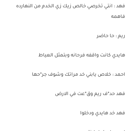
فهد : انتي تخرصي خالص زيك زي الخدم من النهارده
فاهمه
ريم : حا حاضر
هايدي كانت واقفه فرحانه وبتمثل العياط
احمد : خلاص يابني خد مراتك وشوف جر*حها
فهد حد*ف ريم وق*عت في الارض
فهد خد هايدي ودخلوا