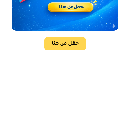
حمّل من هنا