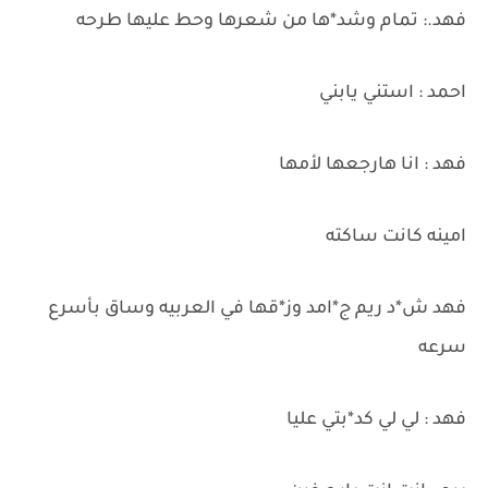
فهد.: تمام وشد*ها من شعرها وحط عليها طرحه
احمد : استني يابني
فهد : انا هارجعها لأمها
امينه كانت ساكته
فهد ش*د ريم ج*امد وز*قها في العربيه وساق بأسرع
سرعه
فهد : لي لي كد*بتي عليا