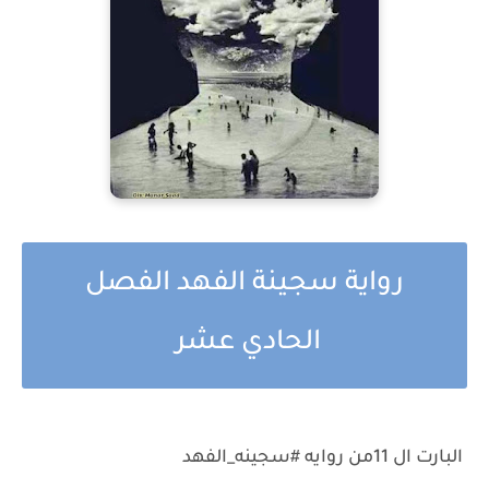
رواية سجينة الفهد الفصل
الحادي عشر
البارت ال 11من روايه #سجينه_الفهد