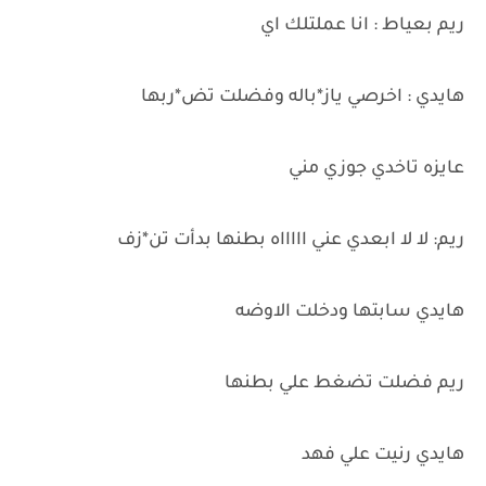
ريم بعياط : انا عملتلك اي
هايدي : اخرصي ياز*باله وفضلت تض*ربها
عايزه تاخدي جوزي مني
ريم: لا لا ابعدي عني اااااه بطنها بدأت تن*زف
هايدي سابتها ودخلت الاوضه
ريم فضلت تضغط علي بطنها
هايدي رنيت علي فهد