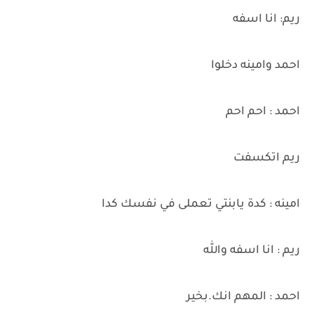
ريم: انا اسفه
احمد وامينه دخلوا
احمد : احم احم
ريم اتكسفت
امينه : كدة يابنتي تعملى في نفسك كدا
ريم : انا اسفه والله
احمد : المهم انك.بخير