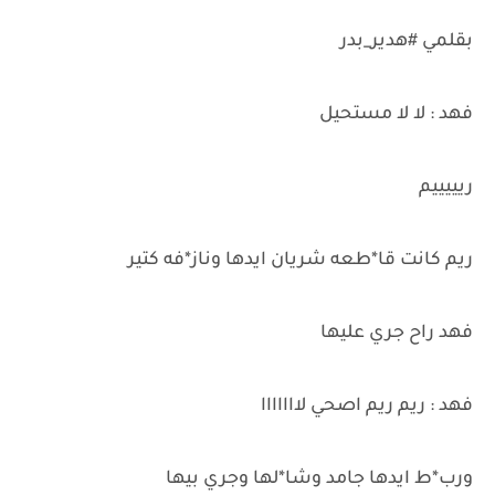
بقلمي #هدير_بدر
فهد : لا لا مستحيل
ريييييم
ريم كانت قا*طعه شريان ايدها وناز*فه كتير
فهد راح جري عليها
فهد : ريم ريم اصحي لااااااا
ورب*ط ايدها جامد وشا*لها وجري بيها