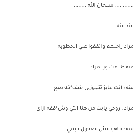
............ سبحان الله.........
عند منه
مراد راحلهم واتفقوا علي الخطوبه
منه طلعت ورا مراد
منه : انت عايز تتجوزني شف*قه صح
مراد : روحي يابت من هنا انتي وش*فقه ازاى
منه : ماهو مش معقول حبتني