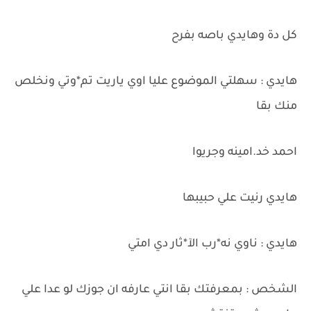
كل دة وهايدي باصه بفرح
هايدي : سهلتي الموضوع عليا اوي ياريت تم*وتي ونخلص
منك بقا
احمد خد.امينه وجريوا
هايدي رنيت علي حبيبها
هايدي : ناوي نه*رب الآ*ثار دي امتي
الشخص : بمعرفتك بقا انتي عارفه ان جوزك لو عدا علي