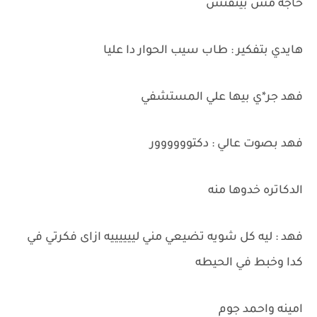
حاجه مش بيتفتش
هايدي بتفكير : طاب سيب الحوار دا عليا
فهد جر*ي بيها علي المستشفي
فهد بصوت عالي : دكتوووووور
الدكاتره خدوها منه
فهد : ليه كل شويه تضيعي مني لييييييه ازاى فكرتي في
كدا وخبط في الحيطه
امينه واحمد جوم