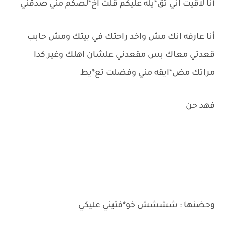
أنا لاقيت اني تق*يله عليكم قلت اخ*لصكم مني صدقني
أنا عارفه انك مش واخد راحتك في بيتك ومش حابب
قعدتي معاك بس مقعدني علشان اهلك وغير كدا
مراتك مض*ايقه مني وفضلت تع*يط
فهد حن
وحضنها : شششش خو*فتيني عليكي