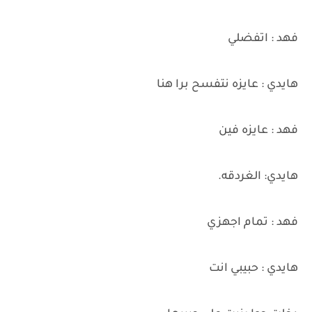
فهد : اتفضلي
هايدي : عايزه نتفسح برا هنا
فهد : عايزه فين
هايدي: الغردقه.
فهد : تمام اجهزي
هايدي : حبيبي انت