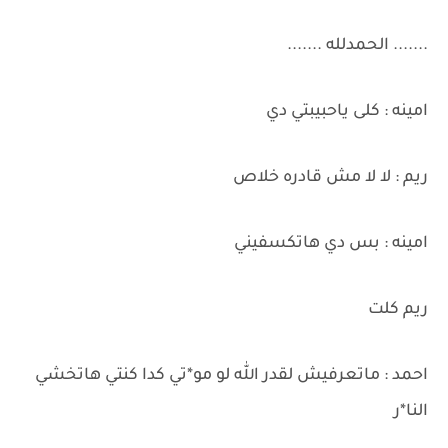
....... الحمدلله .......
امينه : كلى ياحبيبتي دي
ريم : لا لا مش قادره خلاص
امينه : بس دي هاتكسفيني
ريم كلت
احمد : ماتعرفيش لقدر الله لو مو*تي كدا كنتي هاتخشي
النا*ر