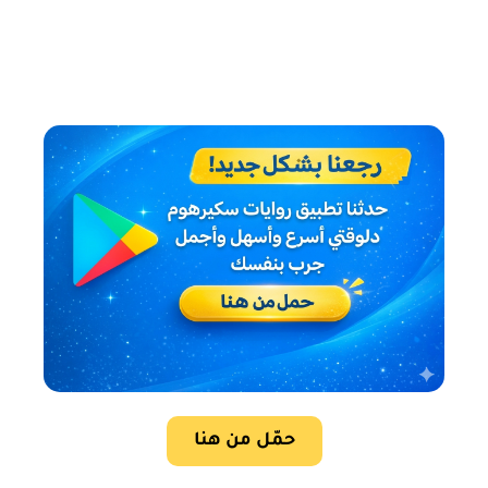
حمّل من هنا