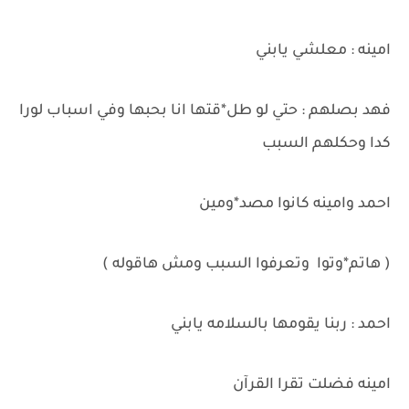
امينه : معلشي يابني
فهد بصلهم : حتي لو طل*قتها انا بحبها وفي اسباب لورا
كدا وحكلهم السبب
احمد وامينه كانوا مصد*ومين
( هاتم*وتوا وتعرفوا السبب ومش هاقوله )
احمد : ربنا يقومها بالسلامه يابني
امينه فضلت تقرا القرآن