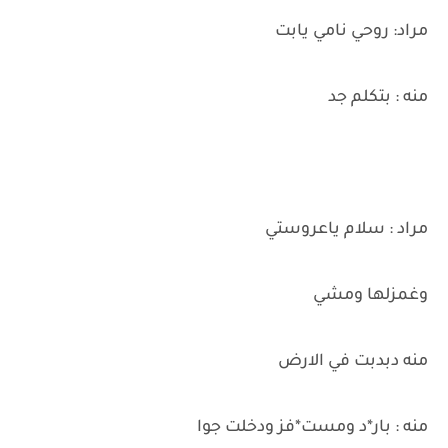
مراد: روحي نامي يابت
منه : بتكلم جد
مراد : سلام ياعروستي
وغمزلها ومشي
منه دبدبت في الارض
منه : بار*د ومست*فز ودخلت جوا