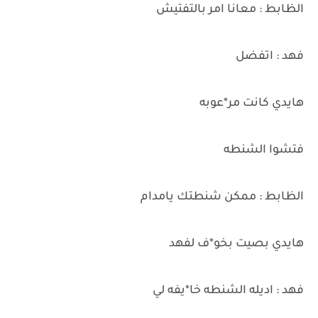
الظابط : معانا امر بالتفتيش
فهد : اتفضل
هايدي كانت مر*عوبه
فتشوا الشنطه
الظابط : ممكن شنطتك يامدام
هايدي بصيت بخو*ف لفهد
فهد : اديله الشنطه خا*يفه لي