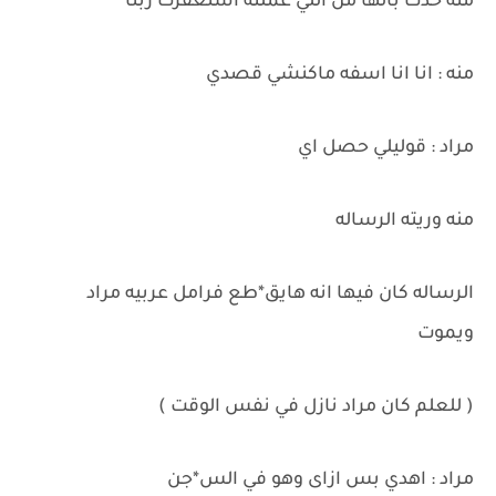
منه خدت بالها من اللي عملته استغفرت ربنا
منه : انا انا اسفه ماكنشي قصدي
مراد : قوليلي حصل اي
منه وريته الرساله
الرساله كان فيها انه هايق*طع فرامل عربيه مراد
ويموت
( للعلم كان مراد نازل في نفس الوقت )
مراد : اهدي بس ازاى وهو في الس*جن