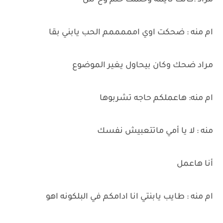
مراد :كانت نايمه وحلمت حلم وح*ش
ام منه : ضحكت اوي امممممم الحب يابني بقا
مراد ضحك وكان بيحاول يغير الموضوع
ام منه: هاعملكم حاجه تشربوها
منه : لا يا أمي ماتتعبيش نفسك
أنا هاعمل
ام منه : طايب يابنتي انا ادامكم في البلكونه اهو