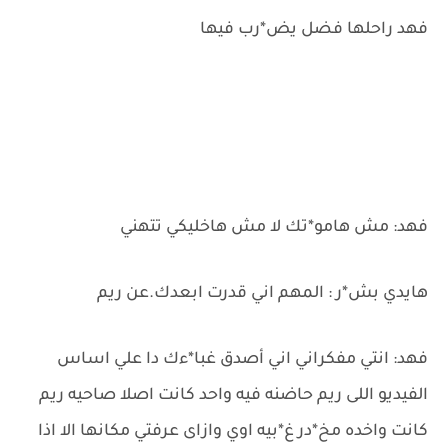
فهد راحلها فضل يض*رب فيها
فهد: مش هامو*تك لا مش هاخليكي تتهني
هايدي بش*ر : المهم اني قدرت ابعدك.عن ريم
فهد: انتي مفكراني اني أصدق غبا*ءك دا علي اساس
الفيديو اللى ريم حاضنه فيه واحد كانت اصلا صاحيه ريم
كانت واخده مخ*در غ*بيه اوي وازاى عرفتي مكانها الا اذا