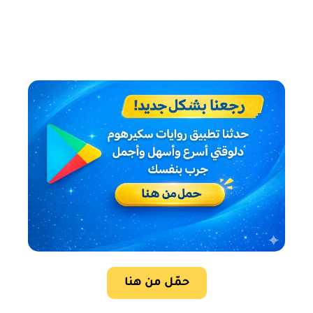
حمّل من هنا