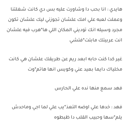
هايدي : انا بحب دا وشاورت عليه بس دي كانت شغلتنا
وعملت لعبه علي امك علشان تجوزني ليك علشان تكون
مجرد وسيله انك توديني المكان اللي ها*هرب فيه علشان
انت عربيتك مابتت*فتشي
غير كدا كنت حابه ابعد ريم عن طريقك علشان هي كانت
مخلياك دايما بعيد عني وكويس انها هاتم*وت
فهد سمع منها نده علي الحارس
فهد : خدها علي اوضه التعذ*يب علي لما اجي وماحدش
يلم*سها وحبيب القلب دا ظبطوه