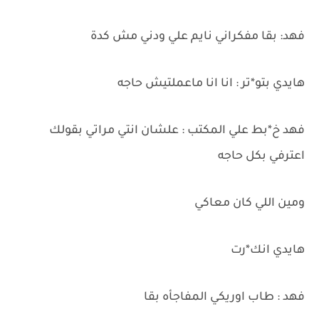
فهد: بقا مفكراني نايم علي ودني مش كدة
هايدي بتو*تر : انا انا ماعملتيش حاجه
فهد خ*بط علي المكتب : علشان انتي مراتي بقولك
اعترفي بكل حاجه
ومين اللي كان معاكي
هايدي انك*رت
فهد : طاب اوريكي المفاجأه بقا