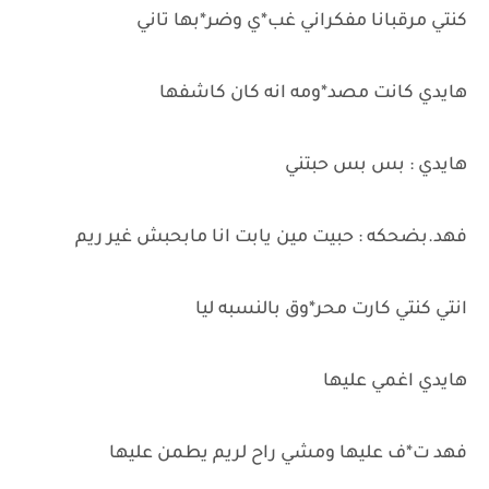
كنتي مرقبانا مفكراني غب*ي وضر*بها تاني
هايدي كانت مصد*ومه انه كان كاشفها
هايدي : بس بس حبتني
فهد.بضحكه : حبيت مين يابت انا مابحبش غير ريم
انتي كنتي كارت محر*وق بالنسبه ليا
هايدي اغمي عليها
فهد ت*ف عليها ومشي راح لريم يطمن عليها