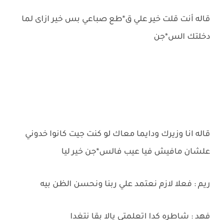
قاله أنت قلت خير علي ق*طع صباعي بس خير ازاى لما
دخلتك الس*جن
قاله انا وزيرك ودايما معاك لو كنت جيت كانوا خدوني
علشان مافيش فيا عيب فالس*جن خير ليا
ريم : فعلا لازم نعتمد علي ربنا ونحسن الظن بيه
فهد : شاطره كدا اتعلمتي يالا بقا نتغدا