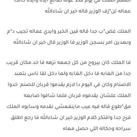
المهم الملك في يوم قط*عوله صابع ايده وايده كانت
عماله تن*زف الوزير قاله خير ان شاءالله
الملك غض*ب جدا قاله فين الخير وايدي عماله تجيب د*م
وبعدين امر بسجن الوزير فا الوزير قال خير ان شاءالله
فا الملك كان بيروح من كل جمعه نزهه فا خد.مكان قريب
جدا من الغابه فا دخل الغابه ولما دخل لقا ناس بتعبد
الاصنام وكان في اليوم دا لازم يقدموا قربان للصنم خدوا
الملك علشان يقدموه قربان فلما شافوا صابعه
مق*طوع قاله فيه عيب ماينفعشي نقدمه وسابوه الملك
فرح جدا وافتكر كلام الوزير خير ان شاءالله فا رجع اطلق
سراحه وحكاله اللي حصل معاه