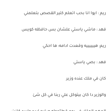
ريم : ايوا انا بحب اتعلم كتير القصص بتعلمني
فهد : ماشي ياستي علشان بس حافظه كويس
ريم: هييييييه وقعدت ادامه: ها احكي
فهد : بصي ياستي
كان في ملك عنده وزير
والوزير دا كان بيتوكل علي ربنا في كل شئ