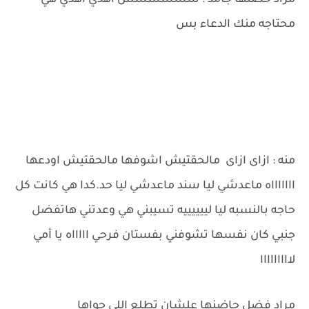
مراد حضنها جامد : شششششش اهدي اهدي هي
محتاجه منك الدعاء بس
منه : ازاى ازاى مالحقتيش اشوفها مالحقتيش اودعها
اااااااه ماعدشي ليا سند ماعدشي ليا حد.كدا هي كانت كل
حاجه بالنسبه ليا لييييييه تسيبني هي وعدتني هاتفضل
جنبي كان نفسها تشوفني بفستان فرحي اااااه يا أمي
لااااااااا
مراد فضل حاضنها علشان تطلع اللي جواها