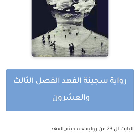
رواية سجينة الفهد الفصل الثالث
والعشرون
البارت ال 23 من روايه #سجينه_الفهد