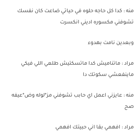
منه : كدا كل حاجه حلوه في حياتي ضاعت كان نفسك
تشوفني مكسوره اديني انكسرت
وبعدين نامت بهدوء
مراد : ماتناميش كدا ماتسكتيش طلعي اللي فيكي
ماينفعشي سكوتك دا
منه : عايزني اعمل اي حابب تشوفني مز*لوله وض*عيفه
صح
مراد : افهمي بقا اني حبيتك افهمي