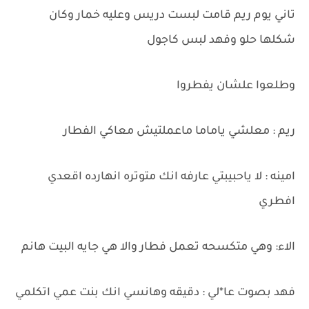
تاني يوم ريم قامت لبست دريس وعليه خمار وكان
شكلها حلو وفهد لبس كاجول
وطلعوا علشان يفطروا
ريم : معلشي ياماما ماعملتيش معاكي الفطار
امينه : لا ياحبيبتي عارفه انك متوتره انهارده اقعدي
افطري
الاء: وهي متكسحه تعمل فطار والا هي جايه البيت هانم
فهد بصوت عا*لي : دقيقه وهانسي انك بنت عمي اتكلمي