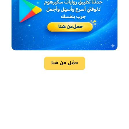
حمّل من هنا