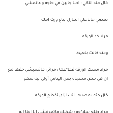
خال منه التاني : احنا جايين في حاجه وهانمشي
تمضي حالا علي التنازل بتاع ورث امك
مراد خد الورقه
ومنه كانت بتعيط
مراد مسك الورقه قط*عها : مراتي ماتسبشي حقها مع
ان هي مش محتجاه بس اليتامي أولى بيه منكم
خال منه بعصبيه : انت ازاى تقطع الورقه
مراد طلع سلا*حه : شكلك ماتعرفشي انا ابقا ايه