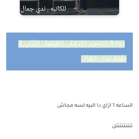
رواية احببت خادمتي الفصل الثاني 2
بقلم ندي جمال
الساعه 1 ازاي دا البيه لسه مجاش
تنتنتنتنتن