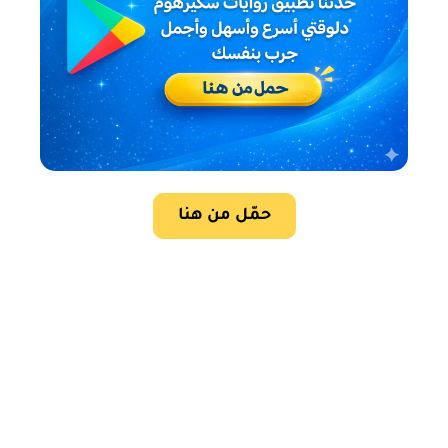
حمّل من هنا