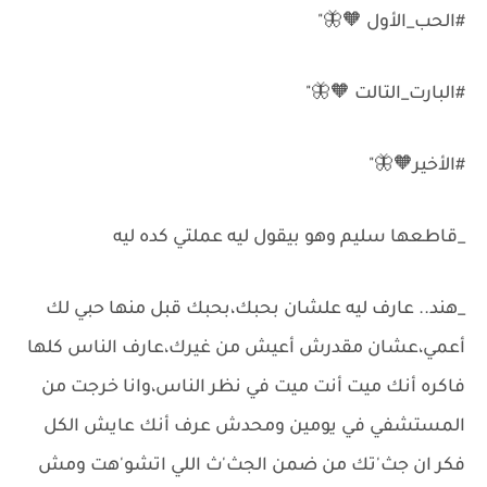
#الحب_الأول 🧡🦋"
#البارت_التالت 🧡🦋"
#الأخير🧡🦋"
_قاطعها سليم وهو بيقول ليه عملتي كده ليه
_هند.. عارف ليه علشان بحبك،بحبك قبل منها حبي لك
أعمي،عشان مقدرش أعيش من غيرك،عارف الناس كلها
فاكره أنك ميت أنت ميت في نظر الناس،وانا خرجت من
المستشفي في يومين ومحدش عرف أنك عايش الكل
فكر ان جث'تك من ضمن الجث'ث اللي اتشو'هت ومش