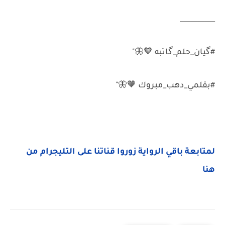
__________
#گيان_حلم_گاتبه 🧡🦋"
#بقلمي_دهب_مبروك 🧡🦋"
لمتابعة باقي الرواية زوروا قناتنا على التليجرام من
هنا