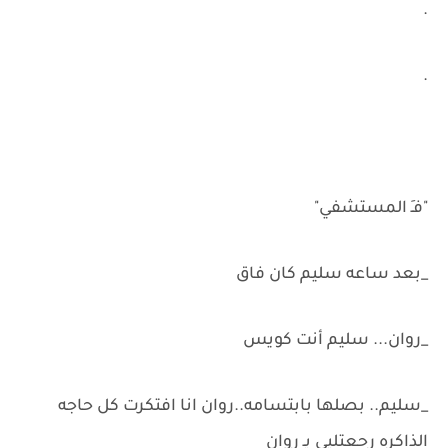
.
.
"فـِ المستشفي"
_بعد ساعه سليم كان فاق
_روان... سليم أنت كويس
_سليم.. بصلها بابتسامه..روان انا افتكرت كل حاجه
الذاكره رحعتليي يـ روان