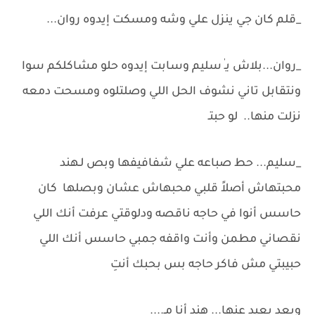
_قلم كان جي ينزل علي وشه ومسكت إيدوه روان...
_روان...بلاش يـٰ سليم وسابت إيدوه حلو مشاكلكم سوا
ونتقابل تاني نشوف الحل اللي وصلتلوه ومسحت دمعه
نزلت منها.. لو حبتـ
_سليم... حط صباعه علي شفافيفها وبص لـهند
محبتهاش أصلاً قلبي محبهاش عشان وبصلها كان
حاسس أنوا في حاجه ناقصه ودلوقتي عرفت أنك اللي
نقصاني مطمن وأنت واقفه جمبي حاسس أنك اللي
حبيبتي مش فاكر حاجه بس بحبك أنتِ
وبعد بعيد عنها... هند أنا مـ....