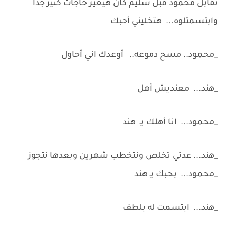
تقابل محمود قبل سليم كان هيغير حاجات كتير جداً
وابتسمتلوه... هتخليني أحبك
_محمود.. مسح دموعه.. أوعدك اني أحاول
_هند... معنديش أهل
_محمود... انا أهلك يـٰ هند
_هند... عدتي تخلص ونتخطب شهرين وبعدها نتجوز
_محمود... بحبك يـ هند
_هند... ابتسمت له بلطف