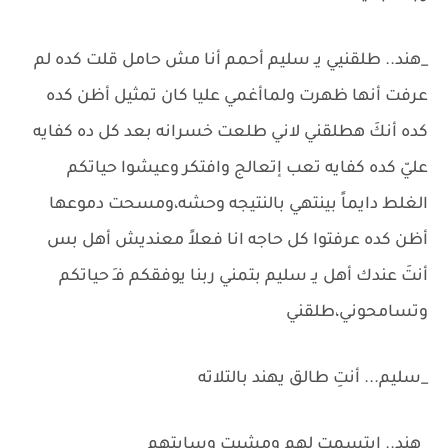
_هند.. طلقنيي يـ سليم أحمم أنا مش حامل قلت كده لم
عرفت أنها ظهرت ولماأغمي عليا كان تمثيل أظن كده
كده أنكَ هطلقني لاني طلعت خسرانه بعد كل ده كفايه
عليّ كده كفايه تعب إتعالج وافتكر وعيشوا حياتكم
الغلط دايماً بينتهي بالنتيجه وحشه،ومسحت دموعها
أظن كده عرفتوا كل حاجه انا فعلاً معنديش أهل بس
أنتَ عندك أهل يـ سليم بتمني ربنا يوفقكم فـِ حياتكم
وتسامحوني،طلقني
_سليم... أنتِ طالق يهند بالتلاته
_هند.. إبتسمت لهم ومشيت وسابتهم