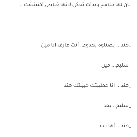
بان لها ملامح وبدأت تحكي لانها خلاص أكتشفت ..
_هند... بصتلوه بهدوء.. أنت عارف انا مين
_سليم... مين
_هند... انا خطيبتك حبيبتك هند
_سليم.. بجد
_هند... أها بجد