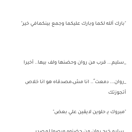
"بارك آلله لكما وبارك عليكما وجمع بينكمافي خير"
_سليم... قرب من روان وحضنها ولف بيها.. أخيرا
_روان... دمعت ً.. انا مش،مصدقاه هو انا خلاص
أتجوزتك
"مبروك يـ حلوين لايقين علي بعض"
_سليم خرج روان من حضنوه وبصوا لمصدر