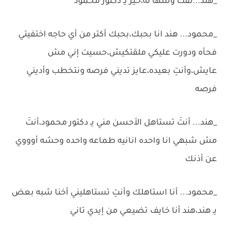
_هند...لفت وشها له،خير يـ دكتور محمود
_محمود... هند انا بحبك،بحبك أكتر من أي حاجه اختفيتي
فحأه ودورت عليكي ملقتكيش،حسيت إني مش
عايش،وأنتِ بعيده،عايز تديني فرصه ونتخطب وأديني
فرصه
_هند... أنتَ تستاهل الأحسن مني يـ دكتور محمود،أنتَ
مش شبهي انا واحده انانيه طماعه واحده وحشه أوووي
عن أذنك
_محمود... أنا استاهلك وأنتِ تستاهليني أخنا شبه بعض
يـ هند،هند أنا خايف تضيعي من إيدي تاني