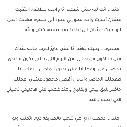
_هند... انت ليه مش بتفهم انا واحده مطلقه، أختفيت
عشان أجبرت واحد يتجوزني مجرد أني حبيتوه فهمت الحل
انوا ميت عشان اني انا انانيه ومستهلكش والله.
_محمود... بحبك يـهند انا مش عايز أعرف حاجه عندك
قبل ما اكون في حياتي، من اليوم اللي، دبلتي تكون فـِ ايدي
تخصني من يومها انا مش يفرق الماضي بتاعك، أنا
هعملك الحاضر وابءل أقصي مجهود عشان أعملك
حاضر يليق بيحي وبقلبح يـ هند غصب عني هخليكي تحبيني
لاني اتحب يـ هند
_هند... دمعت ازاي هي تتحب بالطريقه ديه، اتمنت ولو