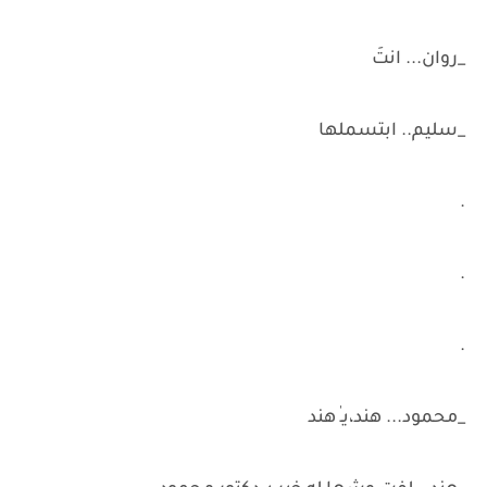
_روان... انتَ
_سليم.. ابتسملها
.
.
.
_محمود... هند،يـٰ هند