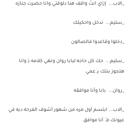
_الاب... إزاي انتَ واقف هنا دلوقتي وانا حضرت جنازه
_سليم... ندخل واحكيلك
_دخلوا وقاعدوا فالصالون
_سليم... حك كل حاجه لبابا روان ونهي كلامه بـِ وانا
هتجوز بنتك يـٰ عمي
_روان... بابا وأنا موافقه
_الاب... ابتسم أول مره من شهور أشوف الفرحه ديه في
عيونك فـَ أنا موافق