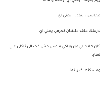
ريم بخوف : يعني اي اوقعه يا ماما
محاسن : بتقولى يعني اي
لازملك علقه علشان تعرفي يعني اي
كان هايجيلي من وراكي فلوس مش قعدالى تاكلى علي
قفايا
ومسكتها ضربتها