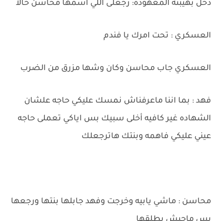
دخل بهيبته المعهوده: رجعلى اللي اسمها محاسن حالا
العسكري : تحت امرك يا فندم
العسكري جاب محاسن وكان وشها مزرق من الضرب
فهد : بما اننا ماعرفناش نمسك عليكي حاجه علشان
الشهاده غير كافيه أخلى سبيك بس اياكي تعملى حاجه
عيني عليكي فاهمه وبنتك هاترجعلك
محاسن : ماشي يابيه وخرجت وفهد جابلها بنتها ورجعها
بس ماحبش يطلقها