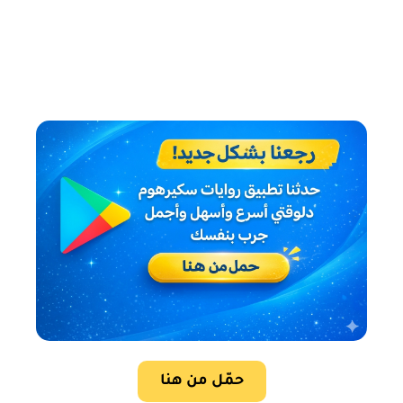
حمّل من هنا