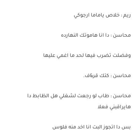
ريم : خلاص ياماما ارجوكي
محاسن : دا انا هاموتك النهارده
وفضلت تضرب فيها لحد ما اغمي عليها
محاسن : كتك قر&ف.
محاسن : طاب لو رجعت لشغلي هل الظابط دا
هايراقبني فعلا
بس دا اتجوز البت انا اخد منه فلوس