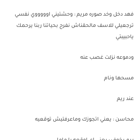
فهد دخل وخد صوره مريم : وحشتيني اوووووي نفسي
ترجعيلي للاسف مالحقناش نفرح بحياتنا ربنا يرحمك
ياحبيبتي
ودموعه نزلت غصب عنه
مسحها ونام
عند ريم
محاسن : يعني اتجوزك وماعرفتيش توقعيه