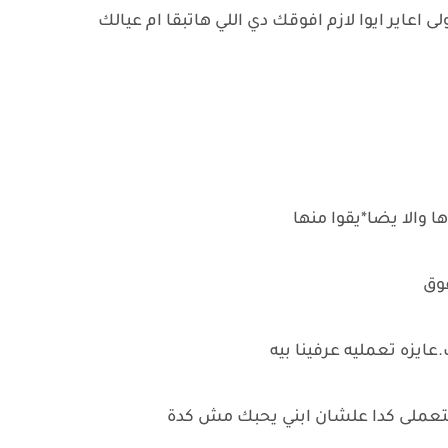
لى اعاير ايوا لازم افوقك دي اللي هاتبقا ام عيالك
 والا يضا*يقوا منها
فوق
عايزه تعمليه عرفينا بيه
تي بتعملى كدا علشان ابني يحبك مش كدة