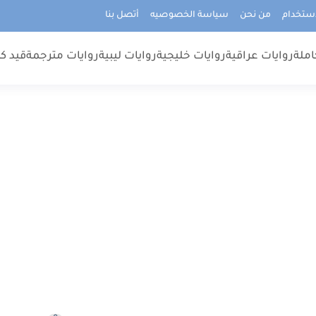
استخدام
من نحن
سياسة الخصوصيه
أتصل بنا
املة
روايات عراقية
روايات خليجية
روايات ليبية
روايات مترجمة
قيد كت