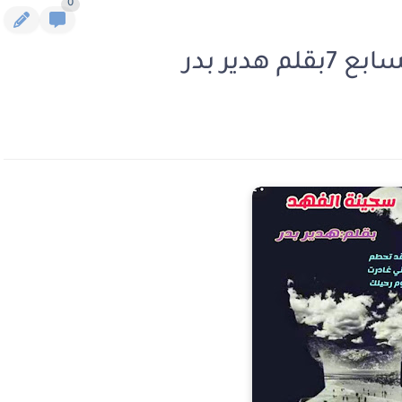
0
دير بدر