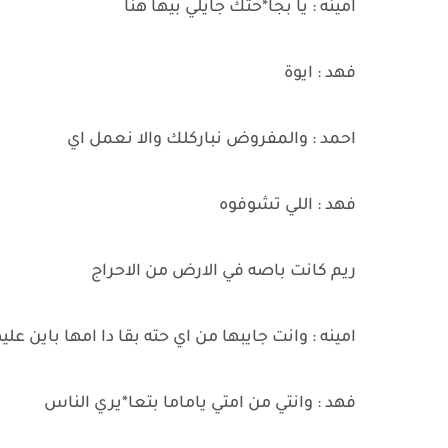
امينه : يا بجا*حتك جايلي بيها هنا
فهد : ايوة
احمد : والمفروض نباركلك والا نعمل اي
فهد : اللي تشوفوه
ريم كانت باصه في الارض من الاحراج
امينه : وانت جايبها من اي حته بقا دا امها باين ع
فهد : وانتي من امتي ياماما بتعا*يري الناس