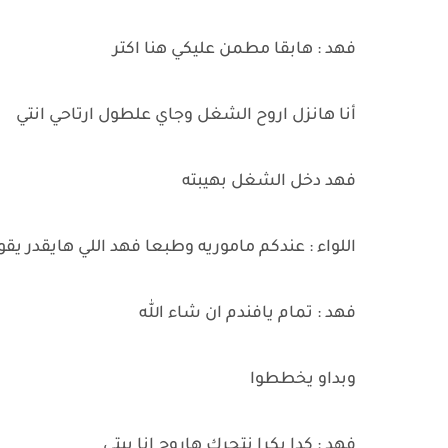
فهد : هابقا مطمن عليكي هنا اكتر
أنا هانزل اروح الشغل وجاي علطول ارتاحي انتي
فهد دخل الشغل بهيبته
اللواء : عندكم ماموريه وطبعا فهد اللي هايقدر يقو
فهد : تمام يافندم ان شاء الله
وبداو يخططوا
فهد : كدا بكرا نتحرك هاروح انا بيتي