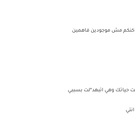
يت اكنكم مش موجودين فاهمين
لت حياتك وهي اتبهد*لت بسببي
انتي