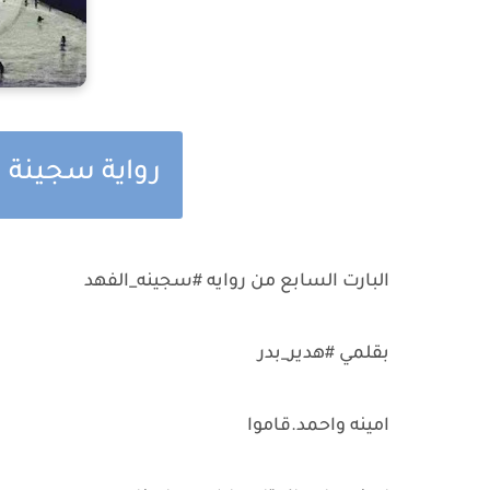
رواية سجينة 
البارت السابع من روايه #سجينه_الفهد
بقلمي #هدير_بدر
امينه واحمد.قاموا