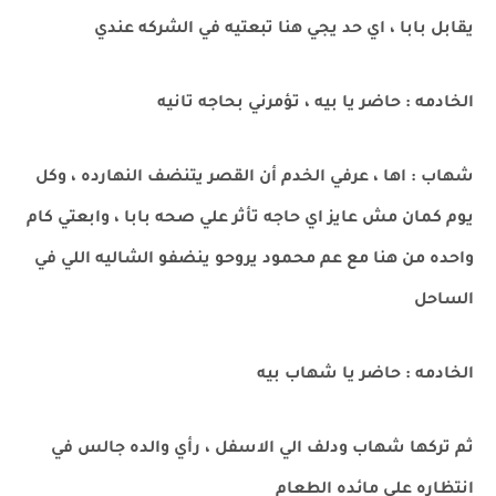
يقابل بابا ، اي حد يجي هنا تبعتيه في الشركه عندي
الخادمه : حاضر يا بيه ، تؤمرني بحاجه تانيه
شهاب : اها ، عرفي الخدم أن القصر يتنضف النهارده ، وكل
يوم كمان مش عايز اي حاجه تأثر علي صحه بابا ، وابعتي كام
واحده من هنا مع عم محمود يروحو ينضفو الشاليه اللي في
الساحل
الخادمه : حاضر يا شهاب بيه
ثم تركها شهاب ودلف الي الاسفل ، رأي والده جالس في
انتظاره علي مائده الطعام