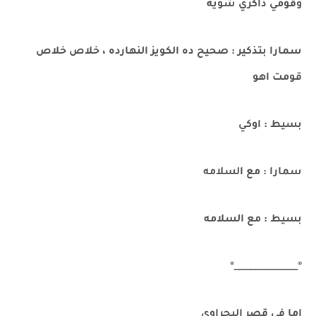
وقومي ذاكري شويه
سمارا بتذكير : صحيح ده الكويز النهارده ، خلاص خلاص
قومت اهو
بسيط : اوكي
سمارا : مع السلامه
بسيط : مع السلامه
®_______________®
اما في قصر البحراوي