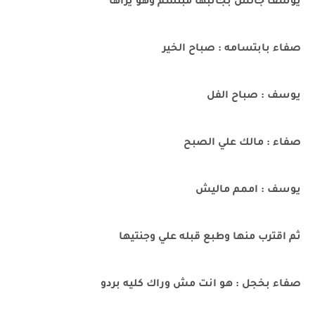
يوسف جالس بجانبها مبتسم وهو يراها
صفاء بابتسامه : صباح الخير
يوسف : صباح الفل
صفاء : مالك علي الصبح
يوسف : اممم ماليش
ثم اقترب منها وطبع قبله علي وجنتيها
صفاء بخجل : هو انت مش وراك كليه بردو