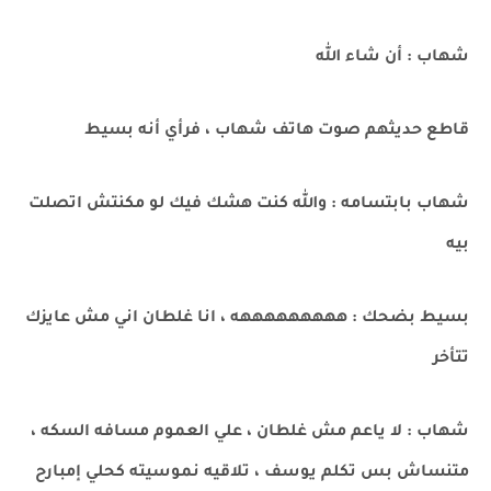
شهاب : أن شاء الله
قاطع حديثهم صوت هاتف شهاب ، فرأي أنه بسيط
شهاب بابتسامه : والله كنت هشك فيك لو مكنتش اتصلت
بيه
بسيط بضحك : هههههههههه ، انا غلطان اني مش عايزك
تتأخر
شهاب : لا ياعم مش غلطان ، علي العموم مسافه السكه ،
متنساش بس تكلم يوسف ، تلاقيه نموسيته كحلي إمبارح