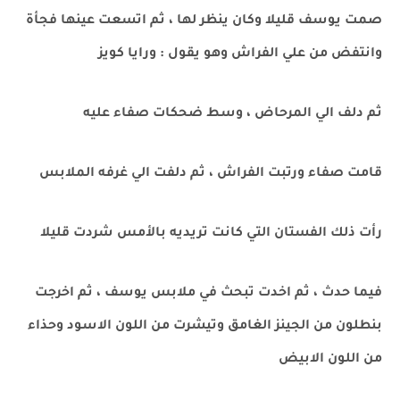
صمت يوسف قليلا وكان ينظر لها ، ثم اتسعت عينها فجأة
وانتفض من علي الفراش وهو يقول : ورايا كويز
ثم دلف الي المرحاض ، وسط ضحكات صفاء عليه
قامت صفاء ورتبت الفراش ، ثم دلفت الي غرفه الملابس
رأت ذلك الفستان التي كانت تريديه بالأمس شردت قليلا
فيما حدث ، ثم اخدت تبحث في ملابس يوسف ، ثم اخرجت
بنطلون من الجينز الغامق وتيشرت من اللون الاسود وحذاء
من اللون الابيض