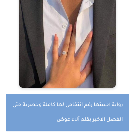
رواية احببتها رغم انتقامي لها كاملة وحصرية حتي
الفصل الاخير بقلم آلاء عوض