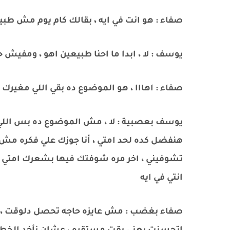
صفاء : هو انت في ايه ، بقالك كام يوم مش طب
يوسف : لا ، ابدا ما احنا طبيعين اهو ، ومفيش ح
صفاء : اهااا ، هو الموضوع ده بقي اللي مغير
يوسف بعصبية : لا ، مش الموضوع ده بس اللي ف
هنفضل كده لحد امتي ، أنا جوزك علي فكره مش
تشوفيني ، اخر مره شوفتك فيها بشعرك امتي ، 
انتي في ايه
صفاء بغضب : مش عايزه حاجه تحصل دلوقت ، م