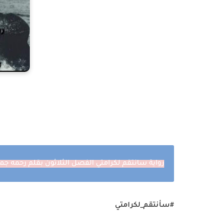
رواية سانتقم لكرامتي الفصل الثلاثون بقلم رحمه جم
#سأنتقم_لكرامتي