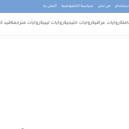
استخدام
من نحن
سياسة الخصوصيه
أتصل بنا
املة
روايات عراقية
روايات خليجية
روايات ليبية
روايات مترجمة
قيد كت