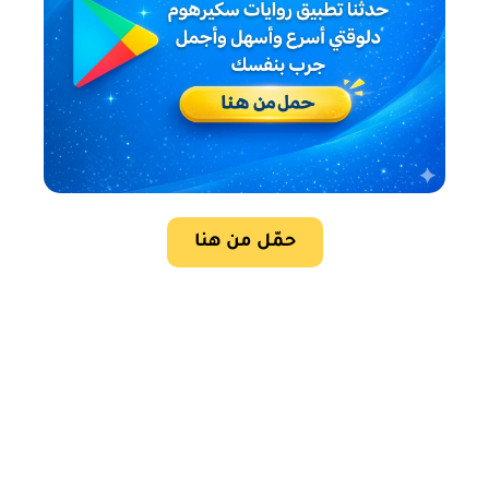
حمّل من هنا