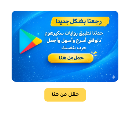
حمّل من هنا