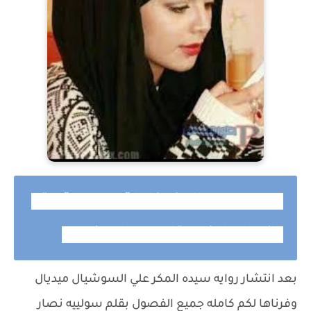
روايه
سيده المكر
كاملة وحصرية حتي
الفصل الاخير بقلم سولييه نصار
بعد انتشار روايه
سيده المكر
علي السوشيال ميديال
وفرناها لكم كامله جميع الفصول بقلم سولييه نصار