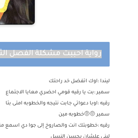
رواية احببت مشكلة الفصل الث
ليندا :اوك اتفضل خد راحتك
سمير :بت يا رقيه قومي احضري معايا الاجتماع
رقيه :اوبا دعواتي جابت نتيجه والخطوبه امتى بئا
سمير 🤨🤨خطوبه مين
رقيه :خطوبتك انت والصاروخ إلى جوا دي اسمع مني
لبنى علشان يحسن النسل