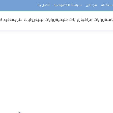
استخدام
من نحن
سياسة الخصوصيه
أتصل بنا
املة
روايات عراقية
روايات خليجية
روايات ليبية
روايات مترجمة
قيد كت