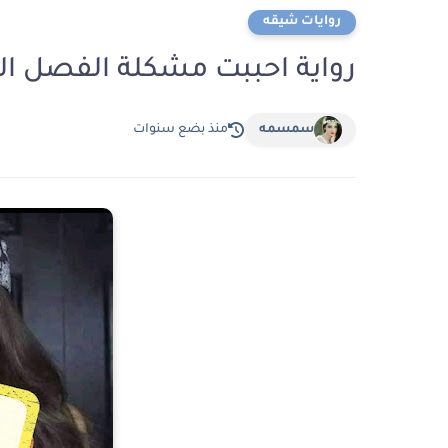
روايات شيقه
رواية احببت مشكلة الفصل الثاني عشر 12 ب
سمسمه
منذ بضع سنوات