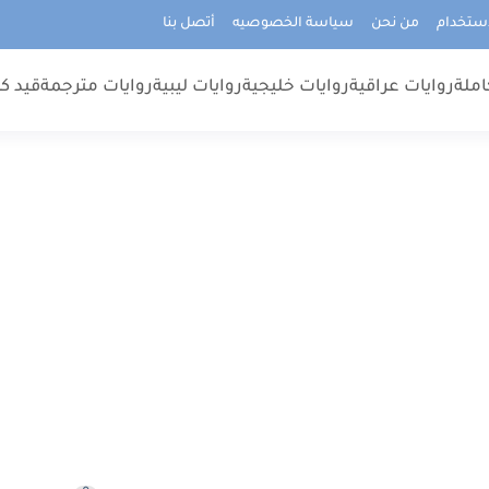
استخدام
من نحن
سياسة الخصوصيه
أتصل بنا
املة
روايات عراقية
روايات خليجية
روايات ليبية
روايات مترجمة
قيد كت