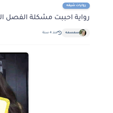
روايات شيقه
رواية احببت مشكلة الفصل العشرون 20 بقل
سمسمه
منذ 4 سنة