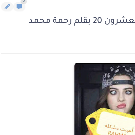
0
م رحمة محمد