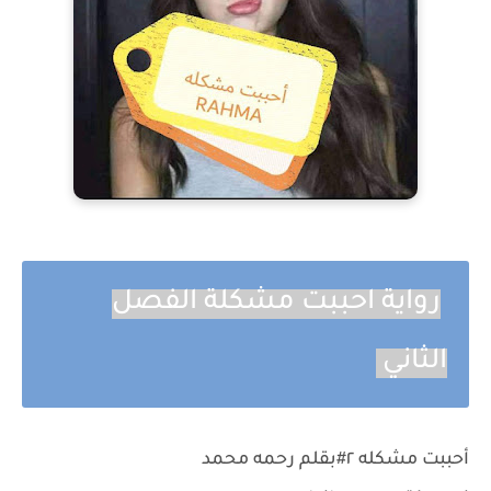
رواية احببت مشكلة الفصل
الثاني
أحببت مشكله ٢#بقلم رحمه محمد