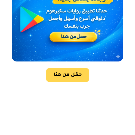
حمّل من هنا