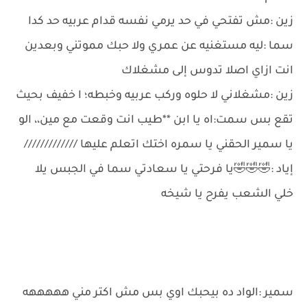
زين :مش تفتحي في حد يرمي نفسه قدام عربيه حد كدا
سما :ليه مستغنيه عن عمري ولا حبك مموتني وبعدين
انت ازاي اصلا تدوس إلى مشغلاك
زين :مشغلاني لا حلوه وركب عربيه وخبطه؛ ا خفيف بحيث
تقع بس سمت:اه يا ابن **طيب انت وقعت مع مين،، الو
يا سمير الحقني يا سمره اختك اتعلم عليها /////////////
إياد :🤣🤣🤣يا فرحتي يا سعادتي سما في الجبس يلا
خلي الشعب يفرح يا شيخه
سمير :الواد ده بيحبك اوي بس مش اكتر مني هههههه