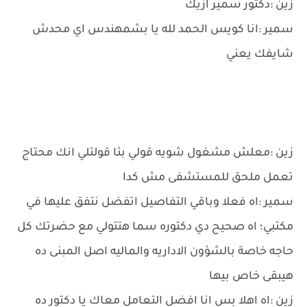
زين :دكتور سمير ازيك
سمير :انا كويس الحمد لله يا بشمهندس اي محدش
شايفك يعني
زين :معلش مشغول شويه قولي بئا قولتلي انك محتاج
تعمل ملحق للمستشفى مش كدا
سمير :اه فعلا وباقي التفاصيل اتفضل نتفق عليها في
مكتبي؛ اه صحيح دي دكتوره سما هتتولي مع حضرتك كل
حاجه خاصة بالشؤون الاداريه والماليه اصل المبنى ده
هيبقى خاص بيها
زين :اه اهلا بس انا افضل التعامل معاك يا دكتور ده