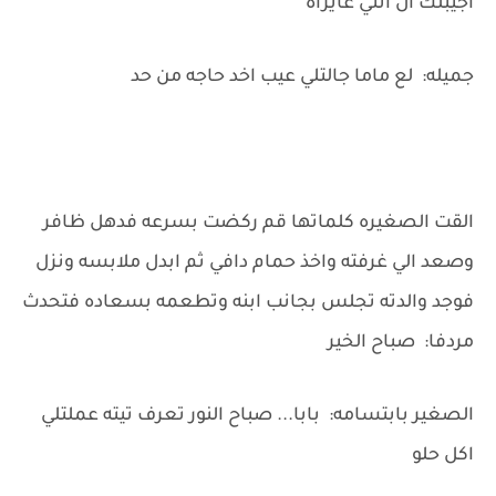
اجيبلك ال انتي عايزاه
جميله: لع ماما جالتلي عيب اخد حاجه من حد
القت الصغيره كلماتها قم ركضت بسرعه فدهل ظافر
وصعد الي غرفته واخذ حمام دافي ثم ابدل ملابسه ونزل
فوجد والدته تجلس بجانب ابنه وتطعمه بسعاده فتحدث
مردفا: صباح الخير
الصغير بابتسامه: بابا... صباح النور تعرف تيته عملتلي
اكل حلو