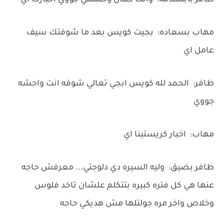
ظافر بابتسامه: وانت كمان وحشتني جووي اخبارك اي
مهاب بسعاده: بجيت كويس بعد ما شوفتك سيف
عامل اي
ظافر: الحمد لله كويس ابجي تعالي شوفه انت واحشه
جووي
مهاب: اخبار كريستينا اي
ظافر بضيق: وليه السيره دي دلوجتي... معرفش حاجه
عنها هي كل فتره كبيره بتتكلم علشان تاخد فلوس
وخلاص واخر مره جولتلها مش هديكي حاجه