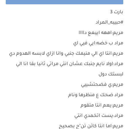
بارت 3
#حبيبه_المراد
مريم:اههه اييعع داااا
مراد ب خضه:ايي فيي اي
مريم:انتا اي الي منيمك جنبي وانا ازاي لابسه الهدوم دي
مراد:اولا نايم جنبك عشان انتي مراتي ثانيا بقا انا الي
لبستك دول
مريم:ي فضحتشييي
مراد ضحك ع منظرها ونام
مريم:يعم انتا متقوم
مراد:يست اتخمدي انتي
مريم:اما انتا كائن تن"ح بصحيح