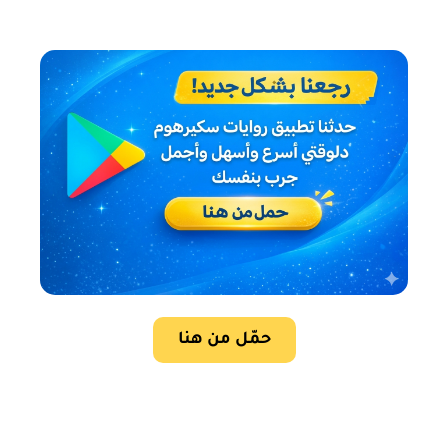
حمّل من هنا