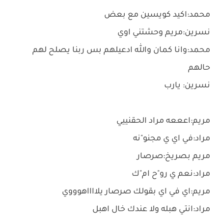
محمد:اكيد كويسين مع بعض
نسرين:مريم وحشتني اوي
محمد:وانا كمان والله ادعيلهم بس ربنا يصلح لهم
حالهم
نسرين: يارب
مريم:اعععه مراد الحقنييي
مراد:في اي ي مجنو"نه
مريم بصريخ:صرصار
مراد:نعم ي رو"ح ام"ك
مريم:اي في اي بقولك صرصار يلااااهوووي
مراد:انتي هبله ولا عندك خال اهبل