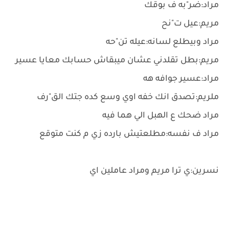
مراد:ضر"به ف بوقك
مريم:عيل ت"نح
مراد وبيطلع لسانه:عيله تن"حه
مريم:بطل تقلدني عشان ميبقاش حسابك معايا عسير
مراد:عسير جوافه هه
ملريم:تصدق انك خفه اوي وسع كده جتك الق"رف
مراد ضحك ع الهبل الي هما فيه
مراد ف نفسه:مطلعتيش بارده زي م كنت متوقع
نسرين:ي ترا مريم ومراد عاملين اي