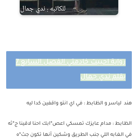
رواية احببت خادمتي الفصل السابع 7
بقلم ندي جمال
هند لياسر و الظابط : في اي انتو واقفين كدا ليه
الظابط : مدام عايزك تمسكي اعص*ابك احنا لاقينا ج*ثه
في الغابه اللي جنب الطريق وشكين أنها تكون جث*ه