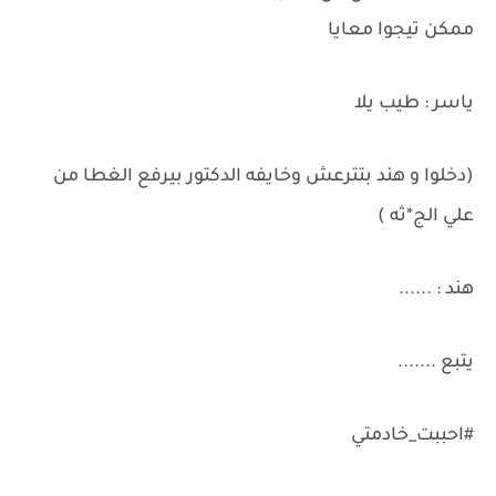
ممكن تيجوا معايا
ياسر : طيب يلا
(دخلوا و هند بتترعش وخايفه الدكتور بيرفع الغطا من
علي الج*ثه )
هند : ......
يتبع .......
#احببت_خادمتي