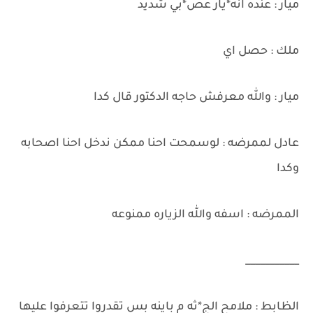
ميار : عنده انه*يار عص*بي شديد
ملك : حصل اي
ميار : والله معرفش حاجه الدكتور قال كدا
عادل لممرضه : لوسمحت احنا ممكن ندخل احنا اصحابه
وكدا
الممرضه : اسفه والله الزياره ممنوعه
___________
الظابط : ملامح الج*ثه م باينه بس تقدروا تتعرفوا عليها