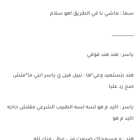
سما : ماشي نا في الطريق اهو سلام
__________
ياسر : هند هند فوقي
هند بتستعيد وعي*ها : نبيل فين ي ياسر ابني ما*متش
صح رد عليا
ياسر : اكيد م هو لسه لسه الطبيب الشرعي مقلش حاجه
اكيد م هو
هند : م مسمحاك ضيعت مني عيالي منك لله