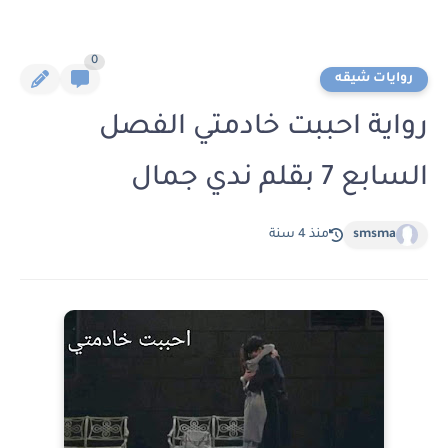
0
روايات شيقه
رواية احببت خادمتي الفصل
السابع 7 بقلم ندي جمال
smsma
منذ 4 سنة