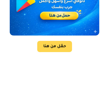
حمّل من هنا