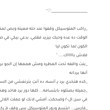
_____________________♡"
الوقت ده عده وحبك بيزيد فقلبي، بدعي بيكي في ص
الكون لما تكون ليا
فلاش باااااك.... "
_بنت واقفه تحت المطره ومش هممها إن الجو برد،
أنها بردانه
_كده هتخدي برد يـ آنسه، ده أنتِ بترتعشي من ال
_جميله بصتلوه بابتسامه... كلها دور برد هاخد و
في سن ال٢٠ وضحكت، أمشي لانك لو عملت اللالي أنا مش همشي غير بمزاجي
_فارس... ابتسم ودور المتوسيكل بس وقف فـِ رك