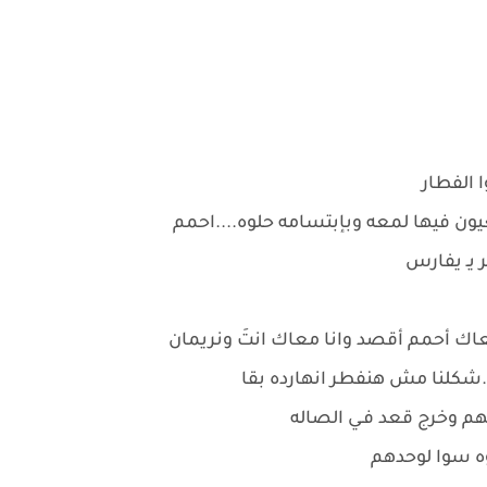
 الفطار
ون فيها لمعه وبإبتسامه حلوه....احمم
 يـ يفارس
 معاك أحمم أقصد وانا معاك انتَ ونريمان
شكلنا مش هنفطر انهارده بقا
هم وخرج قعد فـي الصاله
ه سوا لوحدهم