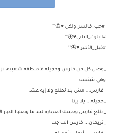
#حب_فالسر_ولكن ♥🦋""
#البارت_التاني♥🦋""
#قبل_الأخير ♥🦋""
_وصل كل من فارس وجميله فـِ منطقه شعبيه، نزل ف
وهي بتبتسم
_فارس... مش يلا نطلع ولا إيه عشـ
_جميله... يلا بينا
_طلع فارس وجميله العماره لحد ما وصلوا الدور 
_نريمان... فارس انتِ جت