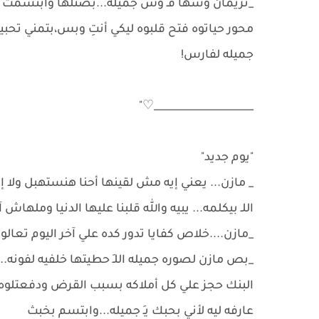
_نريمان وشها فـِ وش جميله...بصتلها وابتسمت أ
محور حياتوه فتح قلبوه ليكي أنتِ وبس،بتمني تحب
جميله لفارس!
____________________♡"
"يوم جديد"
_ مازن... يعني إيه مش لقينها أحنا هنستهبل ولا إي
اللـ بيكلمه... يبيه والله قلبنا عليها الدنيا ومله
_مازن....خلاص كفايا تدور كده علي آخر اليوم تعا
_بص مازن لصوره جميله اللـِ حطيتها خلفيه لفونه..
البنك حجز علي كل أملاكه بسبب القرض ودفعتلو
عارفه ليه لأني بحبك يـَ جميله...وابتسم بخبث