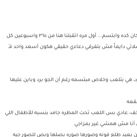
_راكب المتوسيكل وقفوا عند حته معينه وبص لمكان كده وابتسم... أول مره اتقبلنا هنا من ٣٦٥ واسبوعين كل
لاتي دايماً مش بتفرقي دعاءي حقيقي هكون أسعد واحد فـِ
 هي بتلعب وخلاص مبتسمه رغم أن الجو برد وباين عليها
سقعه
هخف، عادي بس اللعب تحت المطره جامد بنسبه للأطفال اللي
ن بعيد طلع فونه وصورها صوره بصلها وبص للصور جيه