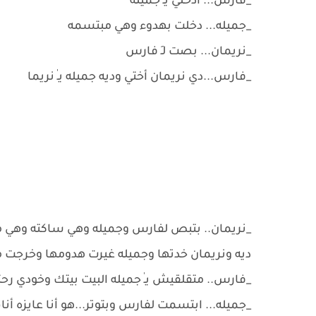
_فارس... أدخلي يـٰ جميله
_جميله... دخلت بهدوء وهي مبتسمه
_نريمان... بصت لـِ فارس
_فارس...دي نريمان أختي وديه جميله يـٰ نريما
_نريمان.. بتبص لفارس وجميله وهي ساكته وهي مس
ديه ونريمان خدتها وجميله غيرت هدومها وخرجت 
_فارس.. متقلقيش يـٰ جميله البيت بيتك وخودي رح
_جميله... ابتسمت لفارس وبتوتر...هو أنا عايزه أ