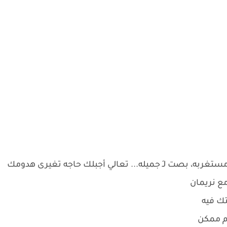
تغربه، بصت لـِ جميله... تعالي أجبلك حاجه تغيرى هدومك
مع نريمان
تك فيه
نام ممكن