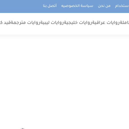
استخدام
من نحن
سياسة الخصوصيه
أتصل بنا
املة
روايات عراقية
روايات خليجية
روايات ليبية
روايات مترجمة
قيد كت