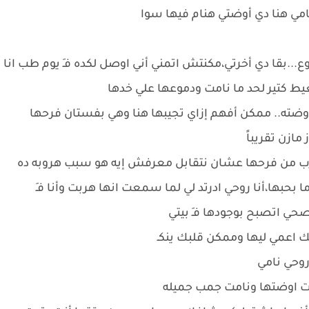
نامي هنا دي أوضتي هنام فيها سوا
.بقا دي أخرتي،مكنتش اتمني أني اوصل لكده فـِ يوم طب انا
يط كتير لحد ما نامت ودموعها علي خدها
ِ أوضته.. ممكن أفهم إزاي تجيبها هنا وهي بفستان فرحها
زن تقريباً
 تهرب من فرحها عشان نتقابل معرفش إيه هو سبب هروبه ده
حبها،أنا روحي ادرتد لي لما سمعت انها هربت وأنا فـِ
صحي اتصبح بوجودها فـِ بيتي
 اعمي ليها وممكن قلبك ينكـ
وحي نامي
ت اوضتها ونامت جمب جميله