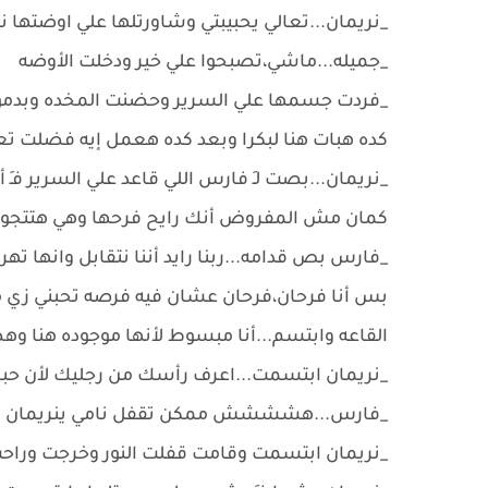
_نريمان...تعالي يحبيبتي وشاورتلها علي اوضتها 
_جميله...ماشي،تصبحوا علي خير ودخلت الأوضه
_فردت جسمها علي السرير وحضنت المخده وبدموع..
كده هبات هنا لبكرا وبعد كده هعمل إيه فضلت تع
_نريمان...بصت لـِ فارس اللي قاعد علي السرير فـ
كمان مش المفروض أنك رايح فرحها وهي هتتجوز ما
_فارس بص قدامه...ربنا رايد أننا نتقابل وانها
بس أنا فرحان،فرحان عشان فيه فرصه تحبني زي ما ب
القاعه وابتسم...أنا مبسوط لأنها موجوده هنا وه
_نريمان ابتسمت...اعرف رأسك من رجليك لأن حبك
_فارس...هشششش ممكن تقفل نامي ينريمان ر
_نريمان ابتسمت وقامت قفلت النور وخرجت وراح