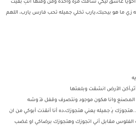
خويا عاشق ليكي شافك مره واحده ومن وقتها أنتِ بقيت
يه زي ما هو بيحبك،يارب تخلي جميله تحب فارس يارب، اللهم
ه
اش آثر،أكن الأرض انشقت وبلعتها
لو المصنع وانا هكون موجود ونتصرف وقفل فـِ وشه
..هتجوزك يـٰ جميله يعني هتجوزك،ده أنا أنقذت أبوكي من ان
ه الفلوس مقابل أني اتجوزك وهتجوزك برضاكي او غضب