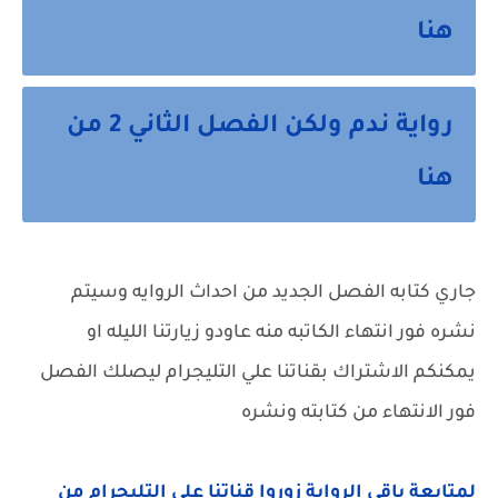
هنا
رواية ندم ولكن الفصل الثاني 2 من
هنا
جاري كتابه الفصل الجديد من احداث الروايه وسيتم
نشره فور انتهاء الكاتبه منه عاودو زيارتنا الليله او
يمكنكم الاشتراك بقناتنا علي التليجرام ليصلك الفصل
فور الانتهاء من كتابته ونشره
لمتابعة باقي الرواية زوروا قناتنا على التليجرام من