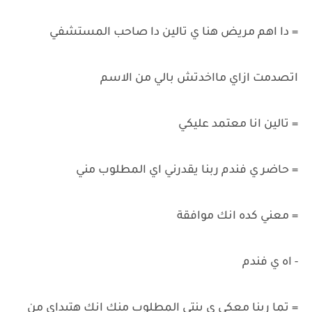
= دا اهم مريض هنا ي تالين دا صاحب المستشفي
اتصدمت ازاي مااخدتش بالي من الاسم
= تالين انا معتمد عليكي
= حاضر ي فندم ربنا يقدرني اي المطلوب مني
= معني كده انك موافقة
- اه ي فندم
= تما ربنا معكي ي بنتي المطلوب منك انك هتبداي من