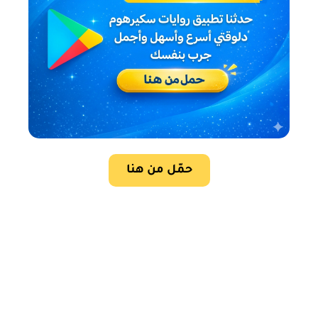
حمّل من هنا