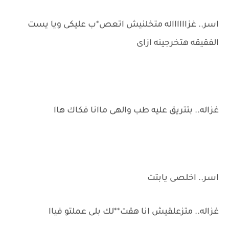
اسر.. غزااااااله متخلنيش اتعص*ب عليكى ويا يست
الفقيقه هتخرجينه ازاى
غزاله.. بتتريق عليه طب والهى ماانا فكاك هاا
اسر.. اخلصى يابتت
غزاله.. متزعلقيش انا هقت**لك بلى عملتو فياا