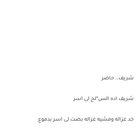
شريف.. حاضر
شريف اده الس*لح لى اسر
خد غزاله ومشيه غزاله بصت لى اسر بدموع