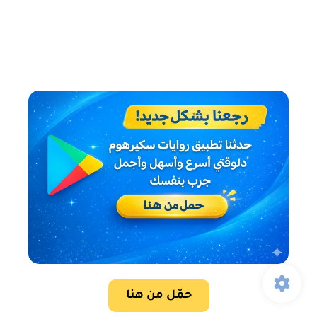
حمّل من هنا