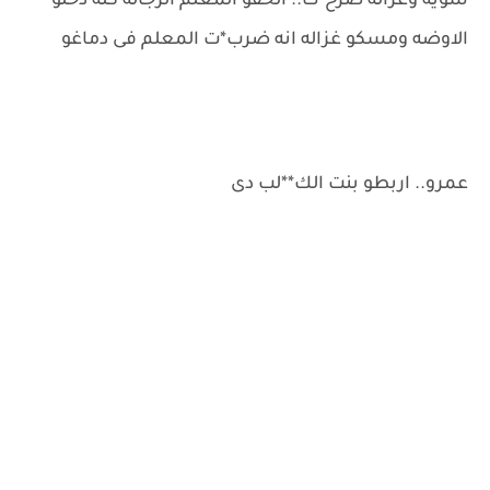
شويه وغزاله صرخ*ت.. الحقو المعلم الرجاله كله دخلو
الاوضه ومسكو غزاله انه ضرب*ت المعلم فى دماغو
عمرو.. اربطو بنت الك**لب دى