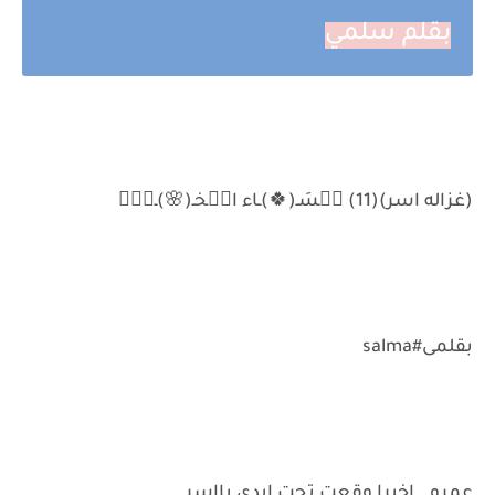
بقلم سلمي
(غزاله اسر)(11) مۡسَـ(🍀)ـاء الۣخـ(🌸)ـيۡݛ
بقلمى#salma
عمرو.. اخيرا وقعت تحت ايدى يااسر