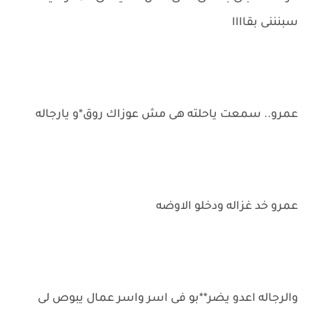
سبنننى بقاااا
عمرو.. سمعت ياحلته هى مش عوزاك روق*و يارجاله
عمرو خد غزاله ودخلو الاوضه
والرجاله اعدو يضر**بو فى اسر واسر عمال يبوص لى