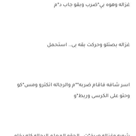
غزاله وهوه بي*ضرب وبقو جاب د*م
غزاله بصتلو وحركت بقه بى.. استحمل
اسر شافه فاقام ضربه**م والرجاله اتكترو ومس*كو
وحتو على الكرسى وربط*و