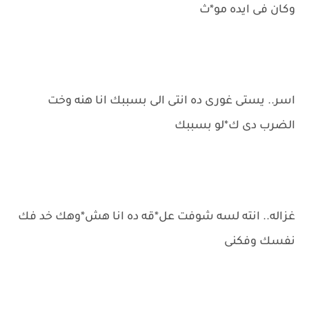
وكان فى ايده مو*ث
اسر.. يستى غورى ده انتى الى بسببك انا هنه وخت
الضرب دى ك*لو بسببك
غزاله.. انته لسه شوفت عل*قه ده انا هش*وهك خد فك
نفسك وفكنى