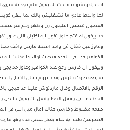
افتحيه ونشوف فتحت التليفون فلم تجد به سوى ار
لها والدها عادى ما تشغليش بالك لما يبقى كويس
الفضول هيجننى التليفون رن وظهر رقم غير مس
حد بيقول اه فتح عاوز تقول ايه اكتبلى اللى عاوز 
وعاوز مين فقال فى واحد اسمه فارس واقف معايا
الكوافير حد يجي ياخده فبصت لوالدها وقالت ايه ده
وبيقول ان فارس رجع عند الكوافير وعاوز حد يجى 
سمعه صوت فارس وهو بيزوم فقال ااقفلى الخط دا
الرقم بالاتصال وقال ماردتوش علينا حد هيجى ياخد
الخط ده تانى وقفل الخط وقفل التليفون خالص وق
كلامه مظبوط وفارس هناك امال مين اللى فى ال
المجرمين طب ايه خلاه يفكر يعمل كده وهو عارف ا