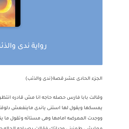
رواية ندى وال
الجزء الحادى عشر قصة(ندى والذئب)
وقالت بابا فارس حصله حاجه انا مش قادره انتظر 
يمسكها ويقول لها استنى ياندى ماينفعش دلوقتى 
ووجدت الممرضه امامها وهى مستائه وتقول ما 