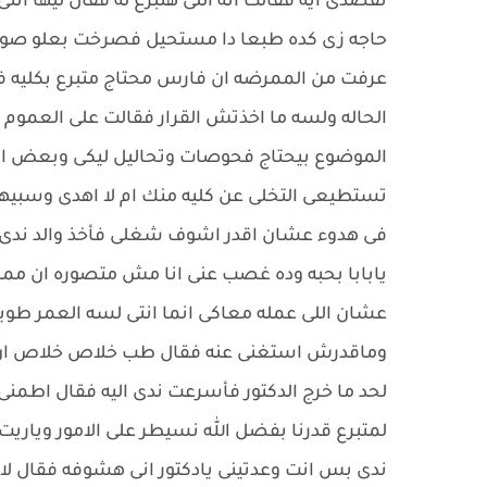
تقصدى ايه فقالت انه اللى هتبرع له فقال ليها ان
حاجه زى كده طبعا دا مستحيل فصرخت بعلو صوتها ي
عرفت من الممرضه ان فارس محتاج متبرع بكليه ف
الحاله ولسه ما اخذتش القرار فقالت على العموم 
الموضوع بيحتاج فحوصات وتحاليل ليكى وبعض الام
تستطيعى التخلى عن كليه منك ام لا اهدى وسبيها ع
فى هدوء عشان اقدر اشوف شغلى فأخذ والد ندى وجل
يابابا بحبه وده غصب عنى انا مش متصوره ان ممكن
عشان اللى عمله معاكى انما انتى لسه العمر طويل ا
وماقدرش استغنى عنه فقال طب خلاص خلاص ان شاء
لحد ما خرج الدكتور فأسرعت ندى اليه فقال اطمن
لمتبرع قدرنا بفضل الله نسيطر على الامور ويار
ندى بس انت وعدتينى يادكتور انى هشوفه فقال ل