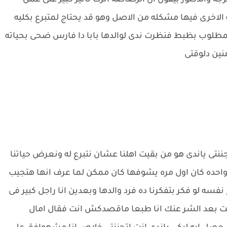
 والدكتور بيقول ان الرصاصه اثرت تاثير كبير على عمل
 الاخرى فيها مشكله من الاصل وهو قد يحتاج لمتبرع بكليه
مطلوب بظبط فنظرت ندى لوالدها بابا دا فارس ضحى بحياته
نين دلوقتى
تى ياندى هو من بقيت اهلنا عشان نتبرع له ونعرض حياتنا
حده كان اول مره يشوفها كان ممكن لما عرف انها هتجيب
سه لو فكر بتفكرنا ده فرد والدها وبعدين انا راجل كبير فى
لت بعد الشر عنك انا طبعا ماقصدكش انت فقال امال