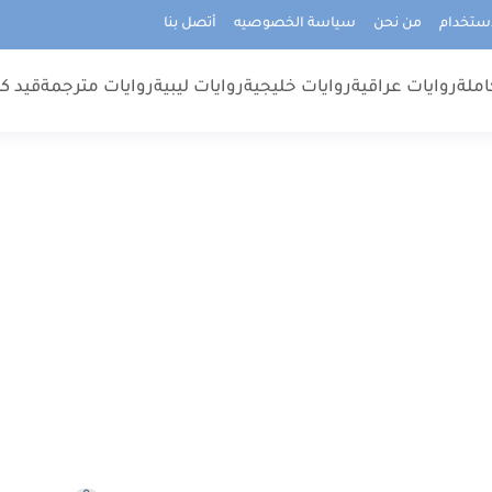
استخدام
من نحن
سياسة الخصوصيه
أتصل بنا
املة
روايات عراقية
روايات خليجية
روايات ليبية
روايات مترجمة
قيد كت