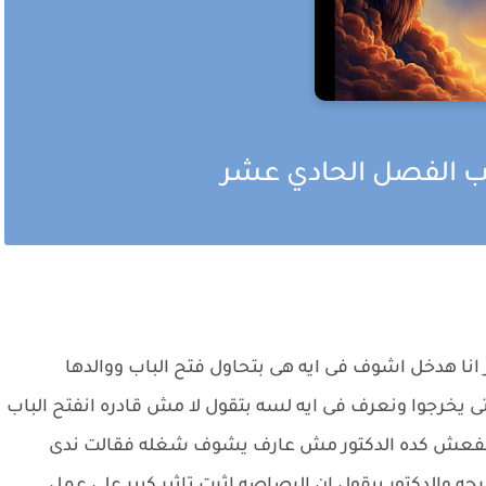
ذئب الفصل الحادي عشر
انا هدخل اشوف فى ايه هى بتحاول فتح الباب ووالدها
يخرجوا ونعرف فى ايه لسه بتقول لا مش قادره انفتح الباب
ينفعش كده الدكتور مش عارف يشوف شغله فقالت ندى