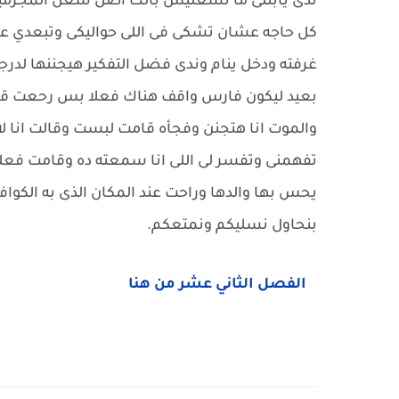
ندى يابنتى ما تشغليش بالك اصل شغل المجرمين 
كل حاجه عشان تشكى فى اللى حواليكى وتبعدي ع
غرفته ودخل ينام وندى فضل التفكير هيجننها لدرج
بعيد ليكون فارس واقف هناك فعلا بس رحعت قال
والموت انا هتجنن وفجأه قامت لبست وقالت انا لاز
تفهمنى وتفسر لى اللى انا سمعته ده وقامت فعلا
يحس بها والدها وراحت عند المكان الذى به الكوافي
بنحاول نسليكم ونمتعكم.
الفصل الثاني عشر من هنا