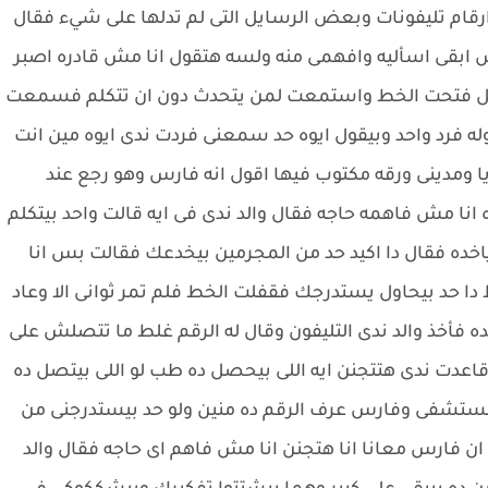
قام تليفونات وبعض الرسايل التى لم تدلها على شيء فقال
 ابقى اسأليه وافهمى منه ولسه هتقول انا مش قادره اصبر
جل فتحت الخط واستمعت لمن يتحدث دون ان تتكلم فسمعت
تقوله فرد واحد وبيقول ايوه حد سمعنى فردت ندى ايوه مين انت
 ومدينى ورقه مكتوب فيها اقول انه فارس وهو رجع عند
 انا مش فاهمه حاجه فقال والد ندى فى ايه قالت واحد بيتكلم
ياخده فقال دا اكيد حد من المجرمين بيخدعك فقالت بس انا
 حد بيحاول يستدرجك فقفلت الخط فلم تمر ثوانى الا وعاد
ه فأخذ والد ندى التليفون وقال له الرقم غلط ما تتصلش على
اعدت ندى هتتجنن ايه اللى بيحصل ده طب لو اللى بيتصل ده
مستشفى وفارس عرف الرقم ده منين ولو حد بيستدرجنى من
ن فارس معانا انا هتجنن انا مش فاهم اى حاجه فقال والد