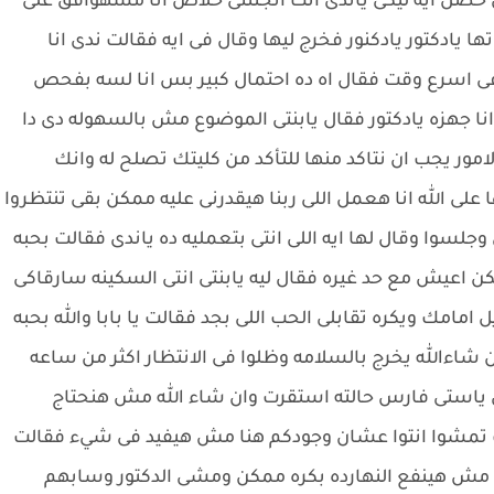
تى حصل ايه ليكى ياندى انت اتجننتى خلاص انا مشهوافق على
ادكتور يادكنور فخرج ليها وقال فى ايه فقالت ندى انا
ى اسرع وقت فقال اه ده احتمال كبير بس انا لسه بفحص
انا جهزه يادكتور فقال يابنتى الموضوع مش بالسهوله دى دا
ور يجب ان نتاكد منها للتأكد من كليتك تصلح له وانك
لى الله انا هعمل اللى ربنا هيقدرنى عليه ممكن بقى تنتظروا
سوا وقال لها ايه اللى انتى بتعمليه ده ياندى فقالت بحبه
 اعيش مع حد غيره فقال ليه يابنتى انتى السكينه سارقاكى
مامك ويكره تقابلى الحب اللى بجد فقالت يا بابا والله بحبه
الله يخرج بالسلامه وظلوا فى الانتظار اكثر من ساعه
ى ياستى فارس حالته استقرت وان شاء الله مش هنحتاج
يت تمشوا انتوا عشان وجودكم هنا مش هيفيد فى شيء فقالت
ا مش هينفع النهارده بكره ممكن ومشى الدكتور وسابهم