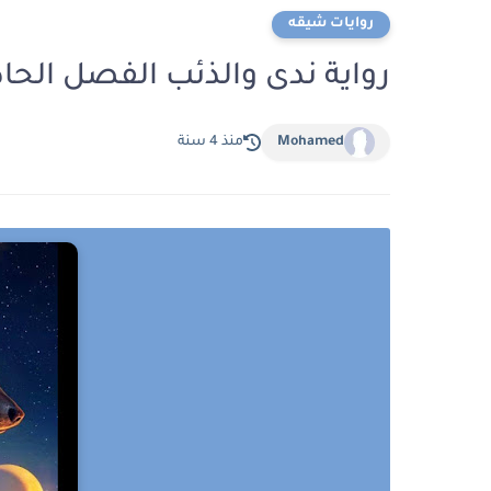
روايات شيقه
رواية ندى والذئب الفصل الح
Mohamed
منذ 4 سنة