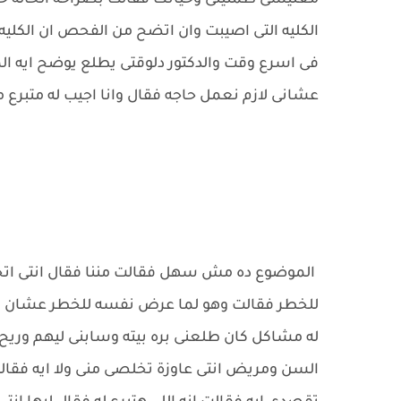
معليشى طمنينى وحياتك فقالت بصراحه الحاله حرجه
الكليه التى اصيبت وان اتضح من الفحص ان الكليه
فى اسرع وقت والدكتور دلوقتى يطلع يوضح ايه ال
عشانى لازم نعمل حاجه فقال وانا اجيب له متبرع م
الموضوع ده مش سهل فقالت مننا فقال انتى اتجنن
للخطر فقالت وهو لما عرض نفسه للخطر عشان وا
له مشاكل كان طلعنى بره بيته وسابنى ليهم وريح نف
السن ومريض انتى عاوزة تخلصى منى ولا ايه فقا