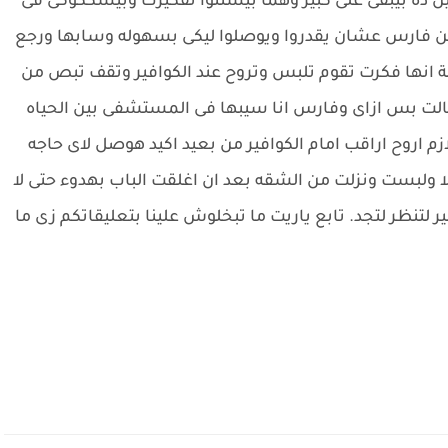
ده بيبقى على كبير وهما بيشتتوا تفكيرك وبيشككوكى فى
ن فارس عشان يقدروا ويوصلوا ليكى بسهوله وسابها ورجع
ة انها فكرت تقوم تلبس وتروح عند الكوافير وتقف تبص من
ت بس ازاى وفارس انا سيبها فى المستشفى بين الحياه
م اروح اراقب امام الكوافير من بعيد اكيد هوصل لاى حاجه
 ولبست ونزلت من الشقه بعد ان اغلقت الباب بهدوء حتى لا
ر لتنظر لتجد. تابع ياريت ما تبخلوش علينا بتعليقاتكم زى ما