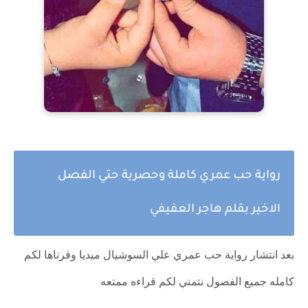
رواية حب عمري كاملة وحصرية حتي الفصل
الاخير بقلم هاجر العفيفي
بعد انتشار رواية حب عمري علي السوشيال ميديا وفرناها لكم
كامله جميع الفصول نتمني لكم قراءه ممتعه