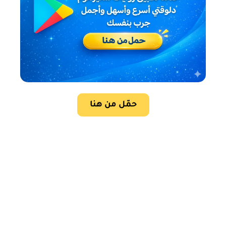
حمّل من هنا