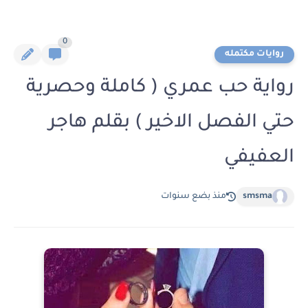
0
روايات مكتمله
رواية حب عمري ( كاملة وحصرية
حتي الفصل الاخير ) بقلم هاجر
العفيفي
smsma
منذ بضع سنوات