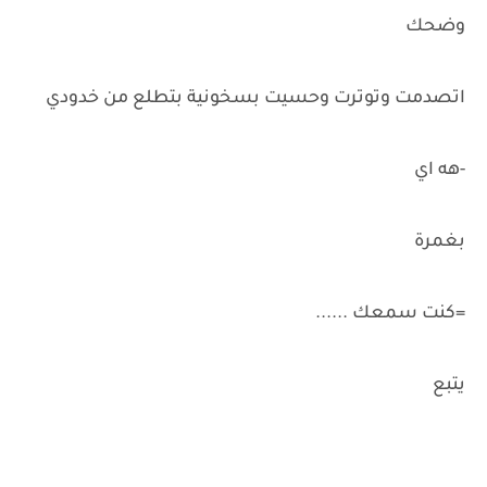
وضحك
اتصدمت وتوترت وحسيت بسخونية بتطلع من خدودي
-هه اي
بغمرة
=كنت سمعك ......
يتبع