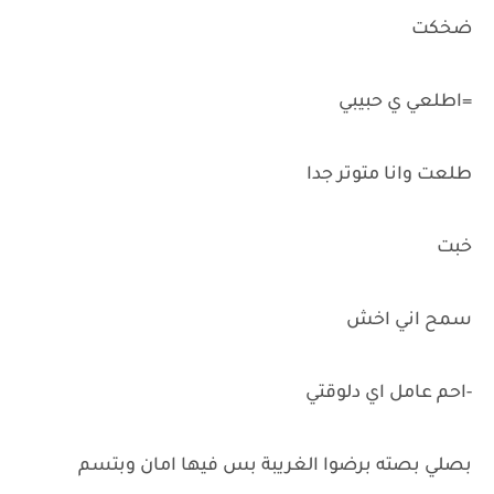
ضخكت
=اطلعي ي حبيبي
طلعت وانا متوتر جدا
خبت
سمح اني اخش
-احم عامل اي دلوقتي
بصلي بصته برضوا الغريبة بس فيها امان وبتسم