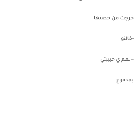
خرجت من حضنها
-خالتو
=نعم ي حبيبتي
بمدموع