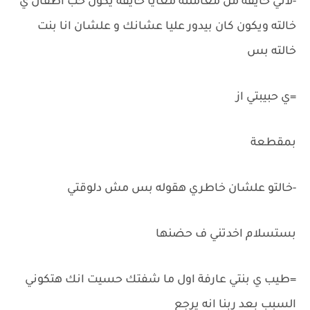
-لاني خايفة من معاملته معايا خايفة يكون حب اطفال ي
خالته ويكون كان بيدور عليا عشانك و علشان انا بنت
خالته بس
=ي حبيبتي از
بمقطعة
-خالتو علشان خاطري هقوله بس مش دلوقتي
بستسلام اخدتني ف حضنها
=طيب ي بنتي عارفة اول ما شفتك حسيت انك هتكوني
السبب بعد ربنا انه يرجع