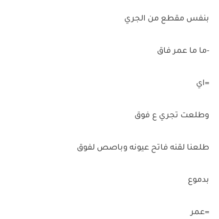
بنفس مقطع من الجري
-ما ما عمر فاق
=اي
وطلعت تجري ع فوق
طلعنا لقنه فاتح عيونه وباصص لفوق
بدموع
=عمر