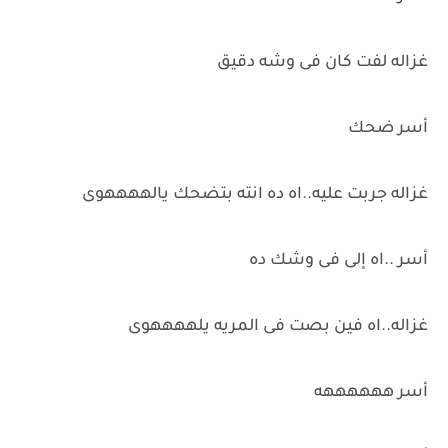
غزاله لفت كان فى وشه دقيق
أسر ضحك
غزاله جربت عليه..اه ده انته بتضحك يالههههوى
أسر ..اه إلى فى وشك ده
غزاله..اه فين بصت فى المريه يلههههوى
أسر ههههههه