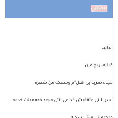
سلمي
التانيه
غزاله..ريح فين
فجاء ضربه بى القل*م ومسكه من شعره
أسر..انتى متقفيش قدامى انتى مجرد خدمه بنت خدمه
ودخدمينى وانتى سكنه