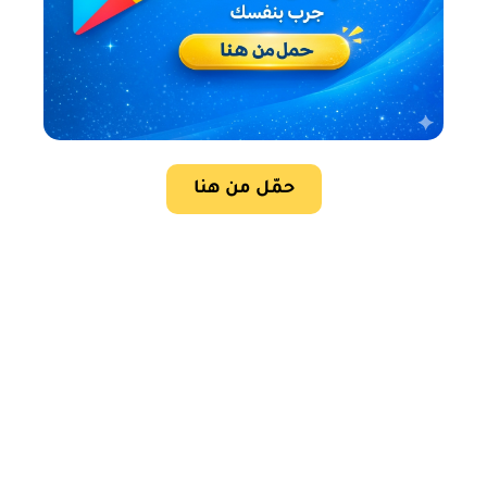
حمّل من هنا