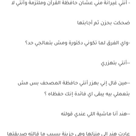
-‏ أنتي غيرانة مني عشان حافظة القرآن وملتزمة وأنتي لا
ضحكت بحزن ثم أجابتها
-واي الفرق لما تكوني دكتورة ومش بتعالجي حد؟
-‏-‏أنتي بتهزري
-‏-‏مين قال إني بهزر أنتي حافظة المصحف بس مش
بتعملي بيه يبقى اي فائدة إنك حفظاه ؟
-‏-هند أنا ماشية اللي عندي قولته
عادت هند إلى منزلها وهي حزينة بسبب ما قالته صديقتها