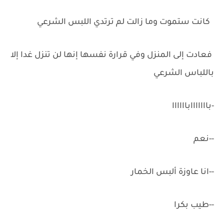
‏ ‏كانت ستموت وما زالت لم ترتدي اللبس الشرعي
‏فعادت إلى المنزل وفي قرارة نفسها إنها لن تنزل غدا إلا
باللباس الشرعي
-باااااااباااااا
-‏-‏نعم
-‏-‏انا عاوزة ألبس الخمار
-‏-‏طيب بكرا