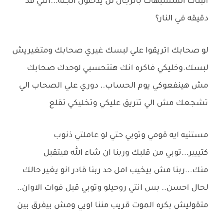
البنات المتشبهات بالرجال لن يدخلون الجنه...انتي قد
دقيقه في النار؟
لو صحابك اتريقوا علي لبسك غيري صحابك ومتغيريش
لبسك.وخليكي فاكره انك هتتحسبي لوحدك صحابك
مش هينفعوكي يوم الحساب.. دوري علي الصحاب الي
تشجعك مش الي تتريق عليكي وتخليكي تقلع
مستنيه ايه قومي وتوبي حتي لو عاملتي ذنوب
كتييير...توبي من قلبك وربنا ان شاء الله هيتقبل
منك...ربنا مش بيخيب امل حد ربنا قادر انو يغير حالك
لحال احسن.. بس انتي روحيلو وتوبي قبل فوات الاوان..
متقوليش بكره الموت قريب مننا اويي ومش بيفرق بين