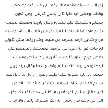
زى اللى حسيته وانا معاك رغم اللى كنت فيه وضحكت
وقالت ومخبى ايه عليا تانى ياسي فارس اوعى تكون
بتتكلم وبتضحك عليا فشاور وقال ياريت وضمها لحضنه
بذراع واحد فقالت له بابا فشاور فين قالت اللى قدامك ده
فراح شايل ذرعه بسرعه من عليها وشاور لها مش تقولى
اي حاجه هو ايه انتى اللى خارصه فضحكت وعرفتهم على
بعض وراح شاور كانه بيستأذن من والد ندى ومسك
ايدها ودخل بيها عند سليم وقف والدها وقال بينه وبين
نفسه ده اللى بيقولوا عليه طيب وغلبان واول ما دخل عند
سليم هو ندى شاور لسليم بيتشكر له انه اخد باله من
ندى فقال سليم للدرجة دى ما كنش همك نفسك وكل
اللى فى بالك ندى وبس ايه انت سحراله ياندى ولا ايه دا