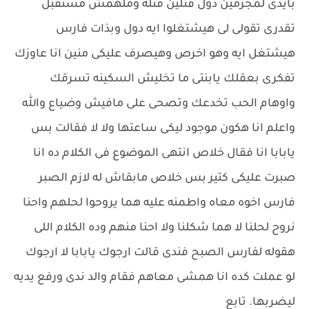
بأيدى لمجرمين دول قتلين قتله وملهمش مستقبل
تقدرى تقولى لى هيشتغلوا ايه دول وبذات فارس
هيشتغل ايه وهو اخرص وهيصرف عليكى منين انا عاوزك
تفكرى بعقلك يابنتى ما تخليش السكينه تسرقك
واوهام الحب تخدعك وتصحى على مافيش وضياع والله
واعلم انا هكون موجود ليكى ساعتها ولا لا فقالت بس
يابابا انا فقال خلاص انتهى الموضوع فى الكلام ده انا
صبرت عليكى كتير بس خلاص مابقاش له لازم الصبر
فارس اخوه معاه واطمنه عليه هما يروحوا لحلهم واحنا
نروح لحلنا لا هما شكلنا ولا احنا منهم وده الكلام اللى
هقوله لفارس الصبح فندى قالت ارجوك يابابا لا ارجوك
لو عملت كده انا همشى معاهم فقام والد ندى ورفع يديه
ليضربها. تابع