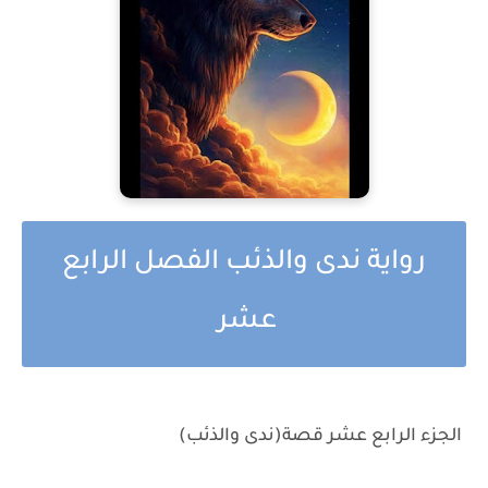
رواية ندى والذئب الفصل الرابع
عشر
الجزء الرابع عشر قصة(ندى والذئب)