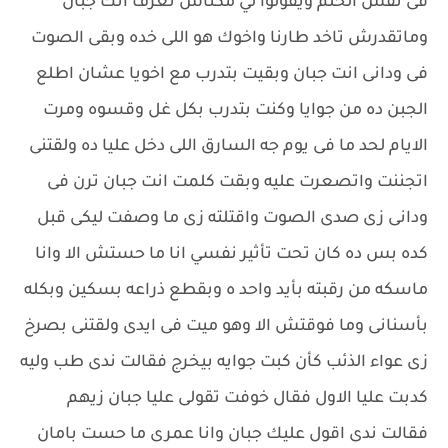
فى نفس الحلم ويقولوا لي مكناش نعرف انك جبان
وماتقدرش تاخد طارنا واخوك هو اللى خده وبقى الصوت
فى ودانى انت جبان وبقيت بتدرب مع اخويا عشان اطلع
الجبن ده من جوايا وكنت بتدرب بكل غل وقسوه ومرت
الايام لحد ما فى يوم جه السارق اللى دخل عليا ده ولقتنى
اتجننت واتصعرت عليه وبقت كلمت انت جبان ترن فى
ودانى زى صدى الصوت واقتلته زى ما وصفت ليكى قبل
كده بس ده كان تحت تأثير نفسي انا ما حستش الا وانا
ماسكه من رقبته بأيد واحد ه وبقطع ذراعه بسكين وبكله
بأسنانى وما فوقتش الا وهو ميت فى ايدى ولقتنى بصرخ
زى عواء الذئب كأن كبت جوايه بيخرج فقالت ندى طب وليه
كدبت عليا الاول فقال خوفت تقولى عليا جبان زيهم
فقالت ندى اقول عليك جبان وانا عمرى ما حست بامان