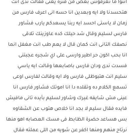
انتوا ما تعرفوش بعض من فتره يعنى فقالت ندى انت
هتحسدنا ولا ايه وبعدين انا حسه انى اعرف فارس من
زمان لا ياستى احسد ايه ربنا يسعدكم يارب فشاور
فارس لسليم وقال شد حيلك كده عاوزينك تلاقى
نصفك التانى انت كمان قال لا يعم طب انت مغفل انما
انا بحب اكون حر اطير وارسى على اي شجره عجبتنى
فسدت ندى ودان فارس باصابعها وقالت ايه ياسي
سليم انت هتبوظلى فارس ولا ايه وقالت لفارس اوعى
تسمع الكلام ده وتقلده دا انا اموتك فشاور فارس انا
عينى مش شايفه غيرك وشاور لسليم بأيده تانى مافيش
فايده فقال سليم لا بجد انا خلاص هتوب عن الشقاوه
بس هساعد حضرة الظابط فى مسك العصابه اهو منها
نرتاح منهم ومنها اكفر عن شويه من اللى عملته فقال