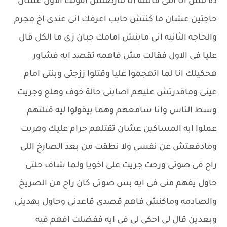
ده مش انا اللى قاتلته انا مارضتش اقولك الاول عشان
حاجتين عشان ما كنتش حابب اعرفك انى عندى اخ مجرم
والحاجه الثانيه انى مابنش امامك جبان زى ما الكل قال
عليا فى الاول فقالت مش فاهمه تقصد ايه فشاور
هحكيلك انا لما اتهجموا عليا وقتلوا ززجتى وبنتى امام
عينى وماقدرتش عليهم اصابنى حالة خوف وهلع وجريت
وسط الناس وانا سامعهم وهما بيقولوا ليه قتلتهم
عملوا ايه المساكين عشان تقتلهم حرام عليك وهربت
ومادفعتش عن نفسي ولا نطقت من بعد الصارخ اللى
راح فى صوتى ورحت جريت على اخويا ولما شاف حلتى
حاول يفهم منى فى ايه بس صوتى كان راح من الصريخ
والصادمه وماكنش فاهم قصدى قاعدنى وحاول يهدينى
وبعدين قال لى احكى لى فى ايه ففضلت افهم فيه