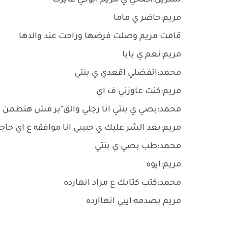
نسرين:اصحي ي مريم ابوكي عايزك
مريم:حاضر ي ماما
قامت مريم وصلت فرضها وراحت عند والدها
مريم:نعم ي بابا
محمد:اتفضلي اقعدي ي بنتي
مريم:كنت عاوزني ف اي
محمد:بصي ي بنتي انا رجلي والق"بر مش هتطمن عل
مريم:بعد الشر عليك ي حبيبي انا موافقه ع اي حاج
محمد:طب بصي ي بنتي
مريم:ايوه
محمد:كتب كتابك ع مراد انهارده
مريم بصدمه:اييي انهاارده