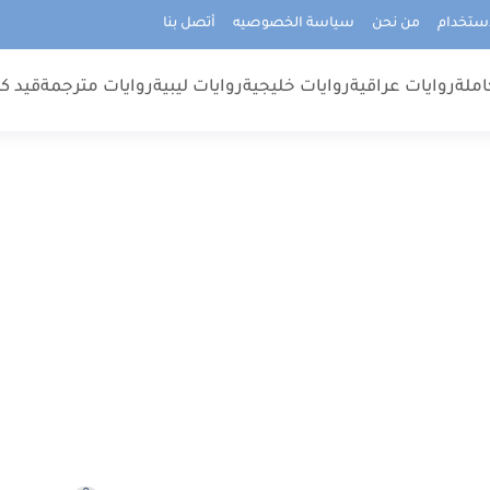
استخدام
من نحن
سياسة الخصوصيه
أتصل بنا
املة
روايات عراقية
روايات خليجية
روايات ليبية
روايات مترجمة
قيد كت