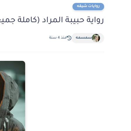
روايات شيقه
رواية حبيبة المراد (كاملة ج
سمسمه
منذ 4 سنة