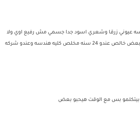
ن كليه الهندسه عيوني زرقا وشعري اسود جدا جسمي مش رفيع اوي ولا
تخين اوي وده مراد ابن عمتي انا وهو مش بنطيق بعض خالص عندو 24 سنه مخلص كليه هندسه وعندو شركه
 بيتكلمو بس مع الوقت هيحبو بعض