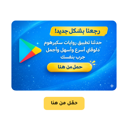
حمّل من هنا