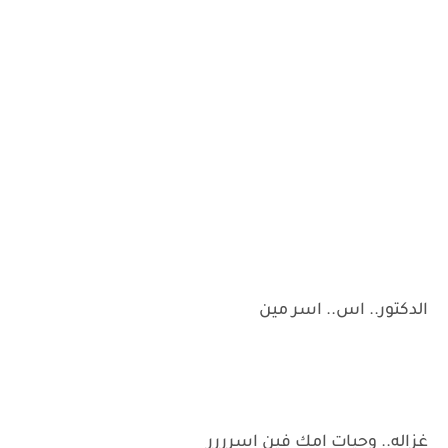
الدكتور.. اس.. اسر مين
غزاله.. وحيات امك فين اسرررر