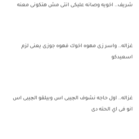
شريف.. اخويه وصانه عليكى انتى مش هتكونى معنه
غزاله.. واسر زى مهوه اخوك فهوه جوزى يعنى لزم
اسعيدكو
غزاله.. اول حاجه نشوف الچيبى اس وبيلقو الچيبى اس
انو فى اي الحته دى