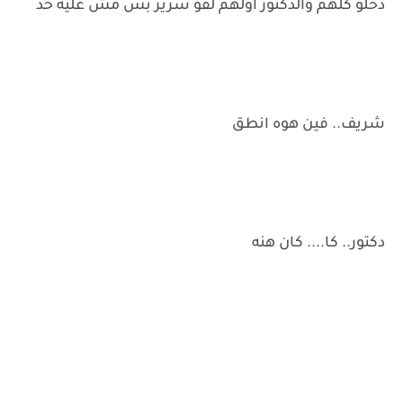
دخلو كلهم والدكتور اولهم لقو سرير بس مش عليه حد
شريف.. فين هوه انطق
دكتور.. كا.... كان هنه