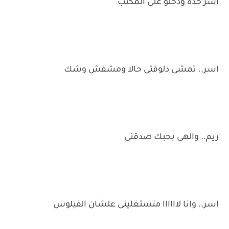
اسر خده ودخلو على المكتب
اسر.. تمشى دلوقتى حالا ومشفش وشك
ريم.. والهى بحبك صدقنى
اسر.. وانا لاااااا متستغلينى علشان الفيلوس