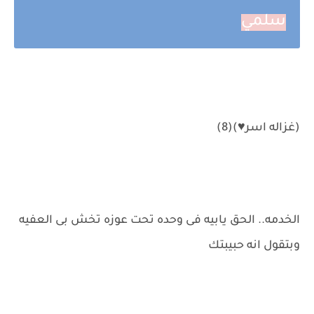
سلمي
(غزاله اسر♥)(8)
الخدمه.. الحق يابيه فى وحده تحت عوزه تخش بى العفيه
وبتقول انه حبيبتك