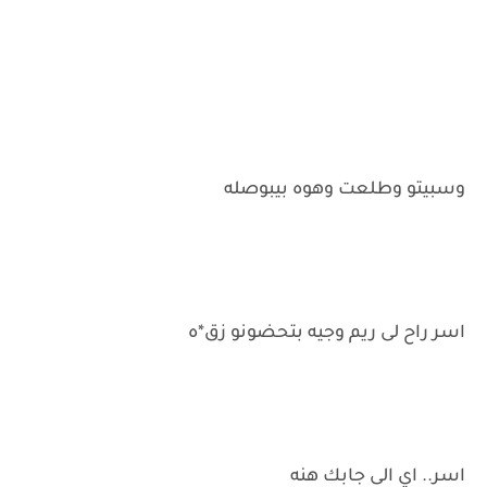
وسبيتو وطلعت وهوه بيبوصله
اسر راح لى ريم وجيه بتحضونو زق*ه
اسر.. اي الى جابك هنه