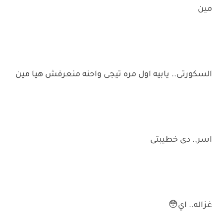
مين
السكورتى.. يابيه اول مره تيجى واحنه منعرفش هيا مين
اسر.. دى خطيبتى
غزاله.. اي😳