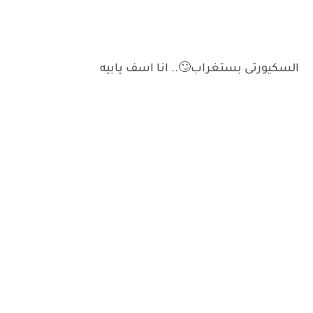
السكيورتى بستغراب🙄.. انا اسف يابيه