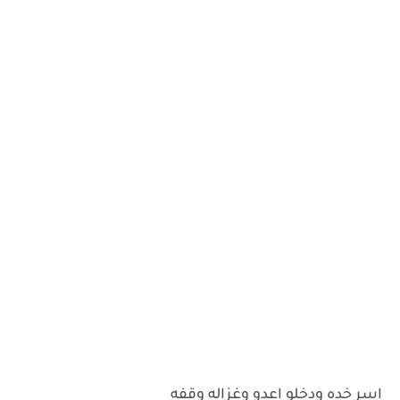
اسر خده ودخلو اعدو وغزاله وقفه