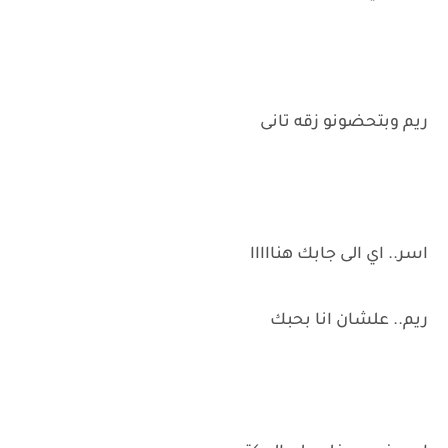
ريم وبتحضونو زقه تانى
اسر.. اي الى جابك هنااااا
ريم.. علشان انا بحبك