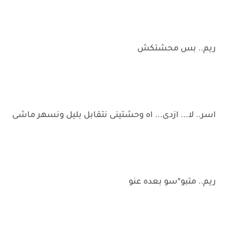
ريم.. بس محشتكش
اسر.. لا... ازدى... اه وحشتينى نتقابل بليل ونسهر ماشى
ريم.. متبو*سو بعده عنو