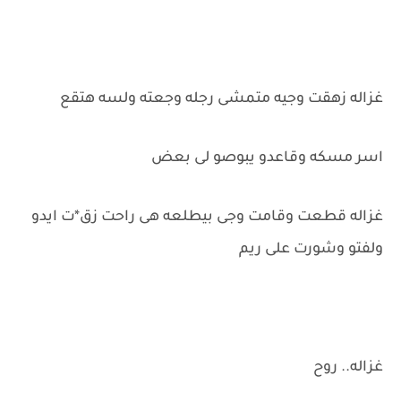
غزاله زهقت وجيه متمشى رجله وجعته ولسه هتقع
اسر مسكه وقاعدو يبوصو لى بعض
غزاله قطعت وقامت وجى بيطلعه هى راحت زق*ت ايدو
ولفتو وشورت على ريم
غزاله.. روح