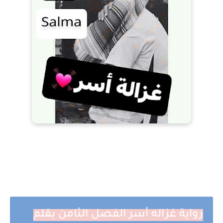
رواية غزاله أسر الفصل الثامن بقلم