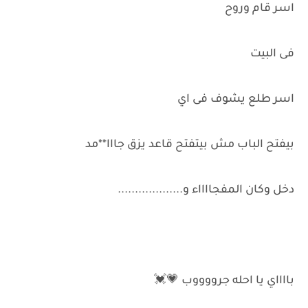
اسر قام وروح
فى البيت
اسر طلع يشوف فى اي
بيفتح الباب مش بيتفتح قاعد يزق جااا**مد
دخل وكان المفجااااء و...................
بااااي يا احله جرووووب 💗💓