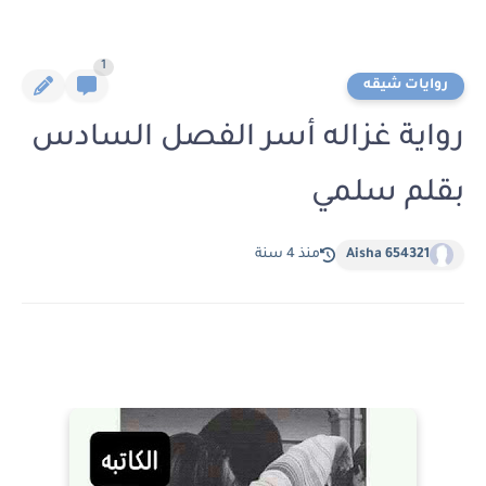
1
روايات شيقه
رواية غزاله أسر الفصل السادس
بقلم سلمي
Aisha 654321
منذ 4 سنة