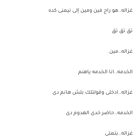
غزاله..هو راح فين ومين إلى نيمنى كده
تق تق تق
غزاله..مين
الخدمه..انا الخدمه ياهنم
غزاله..ادخلى وقولتلك بلش هانم دى
الخدمه..حاضر خدى الهدوم دى
غزاله..بتعتى