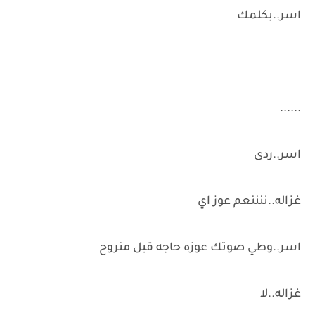
اسر..بكلمك
......
اسر..ردى
غزاله..ننننعم عوز اي
اسر..وطي صوتك عوزه حاجه قبل منروح
غزاله..لا