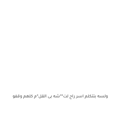
ولسه بتتكلم اسر راح لت**شه بى القل*م كلهم وقفو