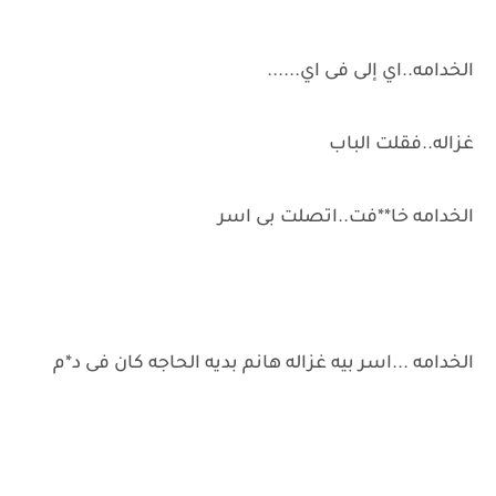
الخدامه..اي إلى فى اي......
غزاله..فقلت الباب
الخدامه خا**فت..اتصلت بى اسر
الخدامه ...اسر بيه غزاله هانم بديه الحاجه كان فى د*م