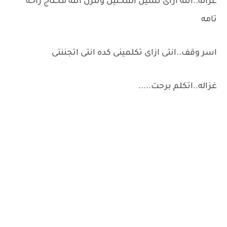
غزاله..انته ازاى تشيل المحليل وتنزل انته محتاج راحه
تامه
اسر وقف..انتى ازاى تكلمينى كده انتى اتجننتى
غزاله..اتكلم برحت.....