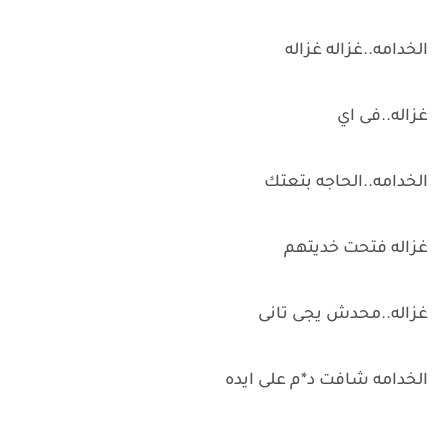
الخدامه..غزاله غزاله
غزاله..فى اي
الخدامه..الحاجه بتعتك
غزاله فتحت خديتهم
غزاله..محدش يجى تانى
الخدامه شافت د*م على ايده