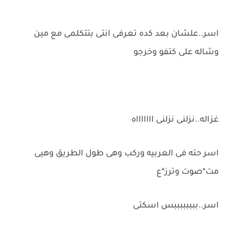
اسر..علشان بعد كده تعرفى انتى بتتكلمى مع مين
وشاله على كتفو وخرجو
غزاله..نزلنى نزلنى اااااااه
اسر حته فى العربيه وركب وهى طول الطريق وهيى
مت*صوت وترز*ع
اسر..ببببببببس اسكتى