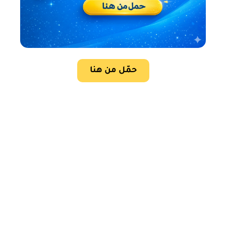
حمّل من هنا