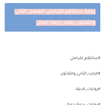
رواية سانتقم لكرامتي الفصل الثاني
والثلاثون بقلم رحمه جمال
#سأنتقم_لكرامتي
#البارت_الثاني_والثلاثون
#روايات_الديڤا
#روايات_رحمة_جمال