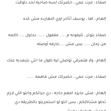
صفاء : مرت عمي ، حضرتك لسه صاحيه لحد دلوقت
إلهام : اها ، يوسف أتأخر اوي النهارده مش كده
صفاء بتوتر : تليفونه م ..... مقفول ...... بحاول .... اكلمه
من زمان ..... بس مش ....عارفه أوصله
إلهام : ولا هتعرفي توصلي ليه طول ما انتي بتبعديه عنك
صفاء : مرت عمي ، حضرتك مش فاهمه ......
إلهام : مش عايزه افهم حاجه ، دي حياتكم وانتو اللي لازم
تحلو مشاكلكم ، بس انتو لو استمريتو بالطريقه دي