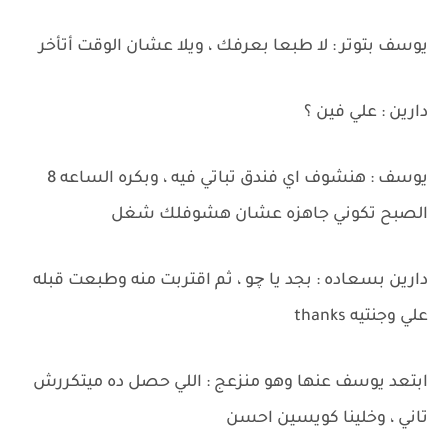
يوسف بتوتر : لا طبعا بعرفك ، ويلا عشان الوقت أتأخر
دارين : علي فين ؟
يوسف : هنشوف اي فندق تباتي فيه ، وبكره الساعه 8
الصبح تكوني جاهزه عشان هشوفلك شغل
دارين بسعاده : بجد يا چو ، ثم اقتربت منه وطبعت قبله
علي وجنتيه thanks
ابتعد يوسف عنها وهو منزعج : اللي حصل ده ميتكررش
تاني ، وخلينا كويسين احسن