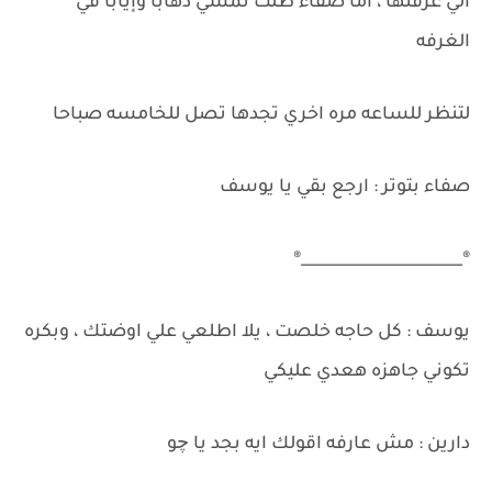
الي غرفتها ، اما صفاء ظلت تمشي ذهابا وإيابا في
الغرفه
لتنظر للساعه مره اخري تجدها تصل للخامسه صباحا
صفاء بتوتر : ارجع بقي يا يوسف
®_____________________®
يوسف : كل حاجه خلصت ، يلا اطلعي علي اوضتك ، وبكره
تكوني جاهزه هعدي عليكي
دارين : مش عارفه اقولك ايه بجد يا چو