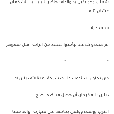
شهاب وهو يقبل يد والداه : حاضر يا بابا ، يلا انت كمان
عشان تنام
محمد : يلا
ثم صعدو كلاهما ليأخذوا قسط من الراحه ، قبل سفرهم
®_______________________®
كان يحاول يستوعب ما يحدث ، حقا ما قالته دراين له
دراين : ايه فرحان أن حصل فيا كده ، صح
اقترب يوسف وجلس بجانبها علي سيارته ، واخد منها