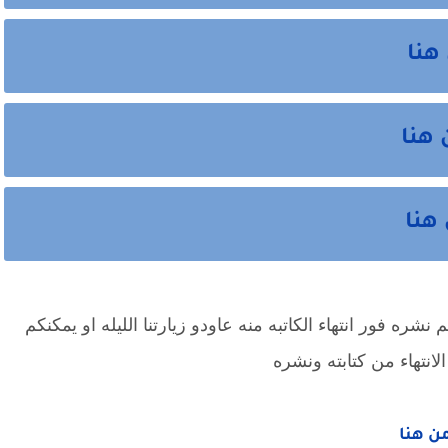
هنا
 هنا
هنا
شره فور انتهاء الكاتبه منه عاودو زيارتنا الليله او يمكنكم
لانتهاء من كتابته ونشره
من هنا