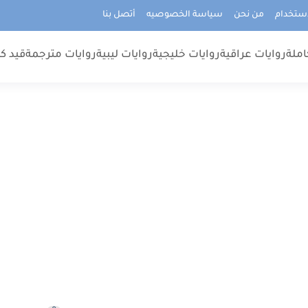
استخدام
من نحن
سياسة الخصوصيه
أتصل بنا
املة
روايات عراقية
روايات خليجية
روايات ليبية
روايات مترجمة
قيد كت