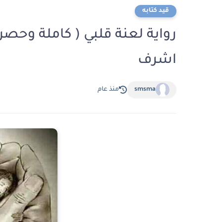
قيد كتابه
رواية لعنة قلبي ( كاملة وحصري
اشرف
smsma
منذ عام