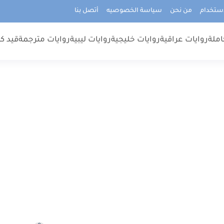
استخدام
من نحن
سياسة الخصوصيه
أتصل بنا
املة
روايات عراقية
روايات خليجية
روايات ليبية
روايات مترجمة
قيد كت