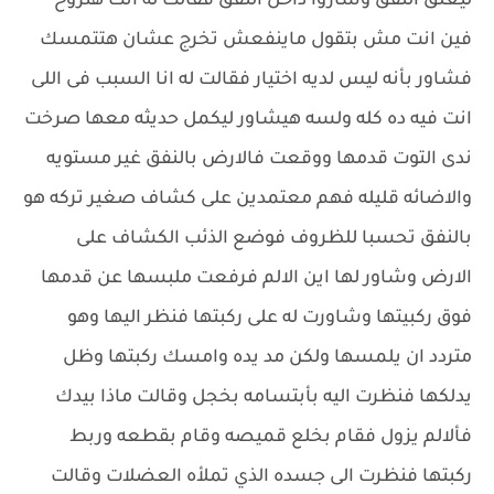
ليغلق النفق وساروا داخل النفق فقالت له انت هتروح
فين انت مش بتقول ماينفعش تخرج عشان هتتمسك
فشاور بأنه ليس لديه اختيار فقالت له انا السبب فى اللى
انت فيه ده كله ولسه هيشاور ليكمل حديثه معها صرخت
ندى التوت قدمها ووقعت فالارض بالنفق غير مستويه
والاضائه قليله فهم معتمدين على كشاف صغير تركه هو
بالنفق تحسبا للظروف فوضع الذئب الكشاف على
الارض وشاور لها اين الالم فرفعت ملبسها عن قدمها
فوق ركبيتها وشاورت له على ركبتها فنظر اليها وهو
متردد ان يلمسها ولكن مد يده وامسك ركبتها وظل
يدلكها فنظرت اليه بأبتسامه بخجل وقالت ماذا بيدك
فألالم يزول فقام بخلع قميصه وقام بقطعه وربط
ركبتها فنظرت الى جسده الذي تملأه العضلات وقالت