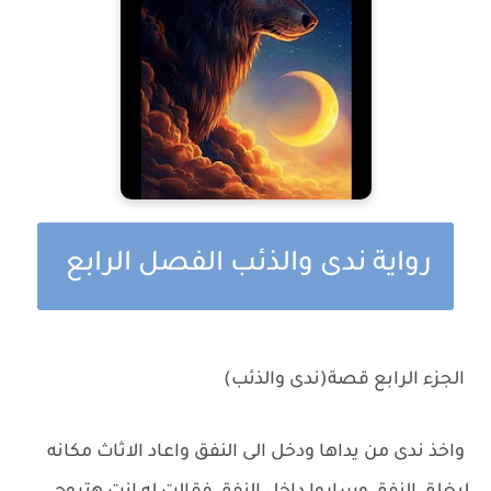
رواية ندى والذئب الفصل الرابع
الجزء الرابع قصة(ندى والذئب)
واخذ ندى من يداها ودخل الى النفق واعاد الاثاث مكانه