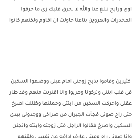
اوى ورايح تبلغ عنا والله لا نحرق قلبك زى ما حرقوا
المخدرات والهروين بتاعنا حاولت ان اقاوم ولكنهم كانوا
كثيرين وقاموا بذبح زوجتى امام عينى ووضعوا السكين
فى قلب ابنتى وتركونا وهربوا وانا اقتربت منهم وقد طار
عقلى واخركت السكين من ابنتى وحملتها وظللت اصرخ
حتى راح صوتى فجأت الجيران من صراخى ووجدونى بيدى
السكين واصرخ فقالوا الراجل قتل زوجته وابنته واتجنن
وانا صوتى راح ومش عارف ادافع عن نفسي ولقتهم