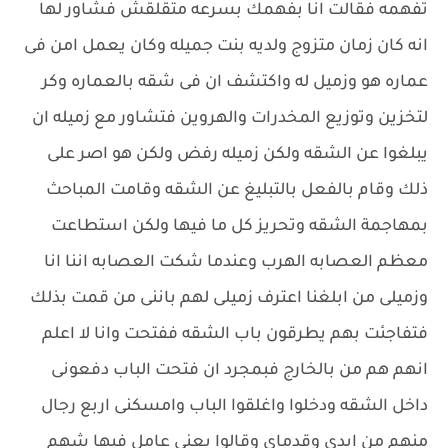
تفهمه فقالت انا بفهمك بسرعه متقلقش فشاور لها
انه كان زمان متزوج ولديه بنت جميله وكان يعمل امن فى
عماره هو وزميل له واكتشف ان فى شقه بالعماره وكر
لتخزين وتوزيع المخدرات والهروين فتشاور مع زميله ان
يبلغوا عن الشقه ولكن زميله رفض ولكن هو اصر على
ذلك وقام بالفعل بالتبليغ عن الشقه وقامت المباحث
بمهاجمة الشقه وتحريز كل ما فيها ولكن استطاعت
معظم العصابه الهرب وعندما شكت العصابه اننا انا
وزميلى من ابلغنا اعترف زميلى لهم باننى من قمت بذلك
فتفاجئت بهم يطرقون باب الشقه ففتحت وانا لا اعلم
انهم هم من بالخارج فبمجرد ان فتحت الباب دفعونى
داخل الشقه ودخلوا واغلقوا الباب وامسكنى اربع رجال
منهم من ايدى وقدماى وقالوا يعنى عامل فيها شهم