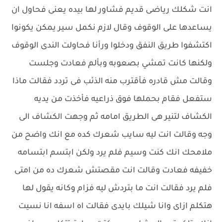
انت شكلك رياضى قديم فشاور لها بيده يعنى فحاول ان
يساعدها على الوقوف وقال لازم نكمل سير يمكن يكونوا
اكتشفوا طريق النفق ودخلوا ورأنا فحاولت الندى الوقوف
ولكنها كانت تمشي بصعوبه وبألم فعادت وجلست
وقالت مش قادره فأقترب منه الذئب فى تردد فقالت ماذا
ستفعل فقام بحملها فوق ذراعيه فأخذت من يديه
الكشاف لتنير هى الطريق امامه ثم وجهت الكشاف الى
وجه وقالت انت ليه سايب شعرك كده مع انك واضح من
ملامحك انك كنت وسيم فلم يرد ولكن ابتسم ابتسامه
خفيفه فعادت وقالت انت مقصتش شعرك ده من امتى
فلم يرد فقالت انت ما بتردش ليه فزام وكانه يقول لها
هتكلم ازاى وانا شيلك بايدى فقالت اه اسفه انا نسيت