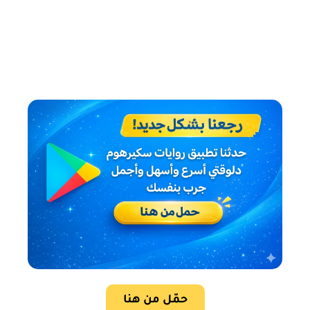
حمّل من هنا