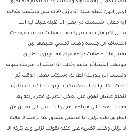
انك بتلكمتى بالمشاوره وسكتت وعادة تتكلم مره اخرى
اوعى اكون تقيله عليك اتا وزنى 60ك بس فأبتسم فقالت
ايه معنى ابتسمتك دى يعنى انا تقيله عليك ليه انت
تدينى اكتر من كده فهز راسه بلا فقالت بحسب فوجهت
الكشاف الى جسده وظلت تمشي اصبعها بين
تقسيمات عضلات ذراعه فزام انه لم يرى الطريق
فوجهت الكشاف امامه وقالت انا اسفه انا سرحت شويه
ونسيت انى بنورلك الطريق وسكتت بعض الوقت ثم
عادت للكلام انت ايه حكايتك فلم يرد فقالت ما احنا لازم
نتكلم عشان نهون على بعض الطريق فهز ذراعه بها
فقالت اقصد انى مرتاحه يعنى وانت بس اللى تعبان من
الطريق طب نزلنى انا همشي فشاور لها براسه لا قالت
لا نزلتى وظلت تضربه على كتفه بقولك نزلنى ولم تتركه الا