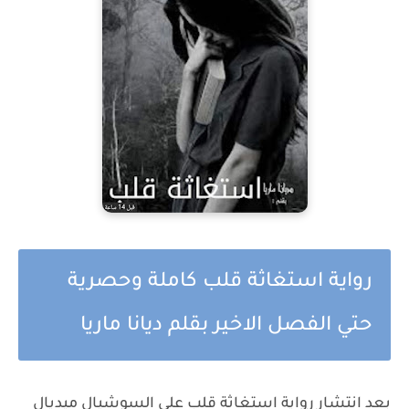
رواية استغاثة قلب كاملة وحصرية
حتي الفصل الاخير بقلم ديانا ماريا
بعد انتشار رواية استغاثة قلب على السوشيال ميديال