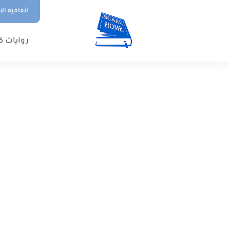
اتفاقية ال
روايات ك