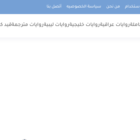
استخدام
من نحن
سياسة الخصوصيه
أتصل بنا
املة
روايات عراقية
روايات خليجية
روايات ليبية
روايات مترجمة
قيد كت