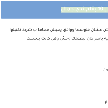
ال
هاش عشان فلوسها ووافق يعيش معاها ب شرط تكتبلوا
ليه ياسر كان بيعملك وحش وهي كانت بتسكت
 )
ر