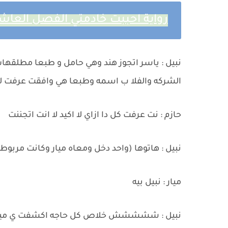
رواية احببت خادمتي الفصل العاشر 10 بقلم ندى جم
نبيل : ياسر اتجوز هند وهي حامل و طبعا مطلق
الشركه والفلا ب اسمه وطبعا هي وافقت عرفت 
حازم : نت عرفت كل دا ازاي لا اكيد لا انت اتجننت
نبيل : هاتوها (واحد دخل ومعاه ميار وكانت مربوطه
ميار : نبيل بيه
نبيل : ششششش خلاص كل حاجه اكشفت ي ميا