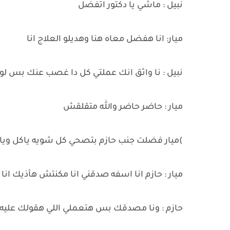
نبيل : ماشي يا دكتور اتفضل
ميار: انا هفضل معاه هنا وهديلو العلاج انا
نبيل : نا واثق انك عملتي كل دا غصب عنك بس لو
ميار : حاضر حاضر والله متقلقش
)ميار فضلت جنب حازم بتصحي كل شويه ياكل وياخ
ميار : حازم انا اسفه صدقني انا مكنتش هأذيك ان
حازم : ونا مصدقك بس هتعملي اللي هقولك عليه