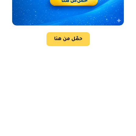
حمّل من هنا