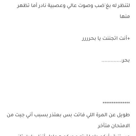
لتنظر له بغ'ضب وصوت عالي وعصبية نادر أما تظهر
منها
+أنت اتجننت يا بحرررر
بحر:.............
***************
طويل عن المرة اللي فاتت بس بعتذر بسبب أني جيت من
الامتحان متأخر