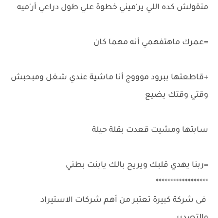
متقولش كده اللي ير'ميني خطوة علي طول دراعي أر'ميه
=عمرك ماهتفهمي أنه مهما كان
+قاطعتها ببرود موووج أنا ماشية عندي شغل ومبحبش
وقتي وقتك يضيع
سابتها ومشيت قعدت بقلة حيلة
=ربنا يهدي قلبك ويريح بالك يابنت بطني
******************
فى شركة كبيرة تعتبر من أهم شركات الاستيراد