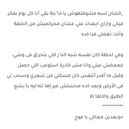
_الجنان لسه مشوفتهوش يا خا"ينة بقي أنا كل يوم بفكر
فيكي وازاي ابعدك عني عشان محركميش من الخلفة
وأنت تعملي فيا كده
وفي لحظة كان نفسه شبه النا'ر اللي بتحر'ق فى وشي،
غممضتي عيني وانا مش قادرة استوعب اللي حصل
وقبل ما أقدر أتنفس كان مسكني من شعري وسحب'ني
فى الأرض وبعد كده محستش غير إها'نته ليه بأ'بشع
الطرق والالفا'ظ
************
+وبعدين معاكي يا موج