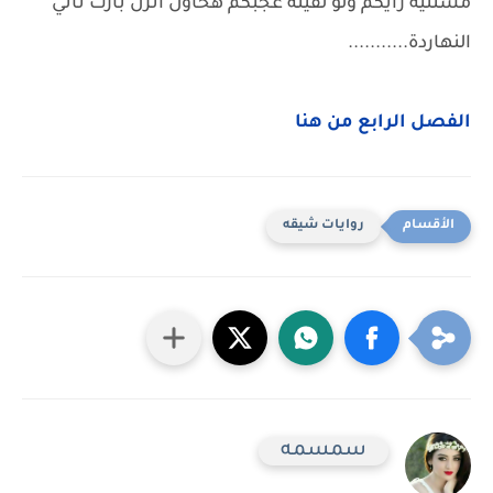
مستنية رأيكم ولو لقيته عجبكم هحاول أنزل بارت تاني
النهاردة...........
الفصل الرابع من هنا
روايات شيقه
سمسمه