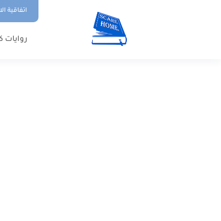
اتفاقية ال
روايات ك