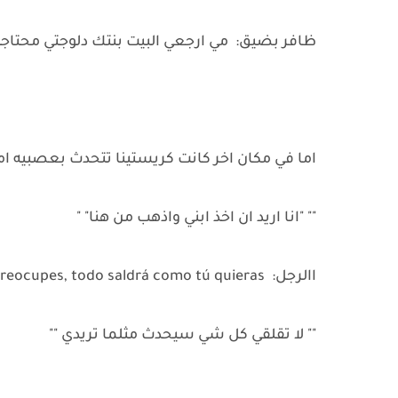
ظافر بضيق: مي ارجعي البيت بنتك دلوجتي محتاج
اما في مكان اخر كانت كريستينا تتحدث بعصبيه امام هذا الرجل مردفه:  de aquí
"" "انا اريد ان اخذ ابني واذهب من هنا" "
االرجل: No te preocupes, todo saldrá como tú quieras.
"" لا تقلقي كل شي سيحدث مثلما تريدي ""