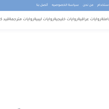
استخدام
من نحن
سياسة الخصوصيه
أتصل بنا
املة
روايات عراقية
روايات خليجية
روايات ليبية
روايات مترجمة
قيد كت