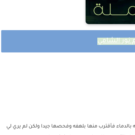
الدماء فأقترب منها بلهفه وفحصها جيدا ولكن لم يري لي