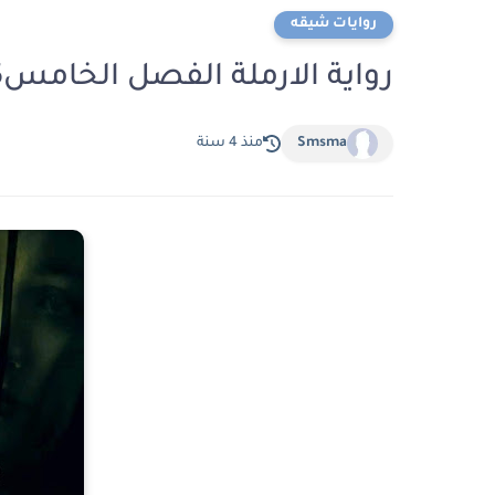
روايات شيقه
رواية الارملة الفصل الخامس5 بقلم نور الشامي
Smsma
منذ 4 سنة