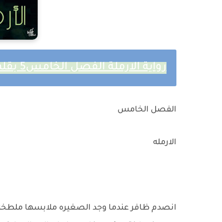
رواية الارملة الفصل الخامس5 بقلم نور الشامي
الفصل الخامس
الارمله
انصدم ظافر عندما وجد الصغيره ملابسها ملطخه ب