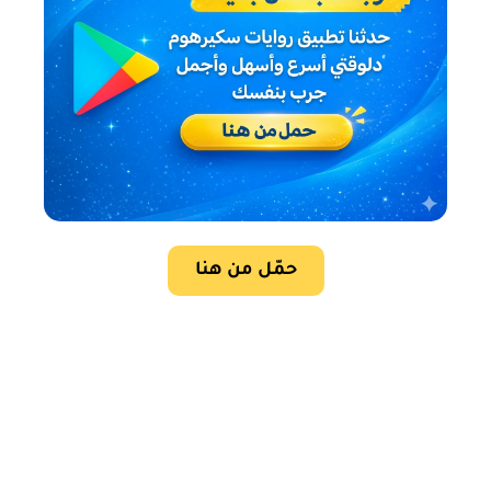
حمّل من هنا