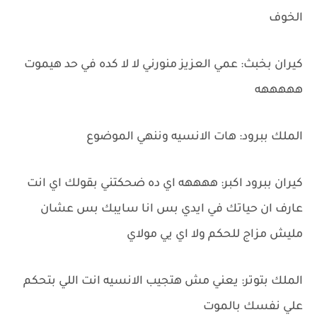
الخوف
كيران بخبث: عمي العزيز منورني لا لا كده في حد هيموت
هههههه
الملك ببرود: هات الانسيه وننهي الموضوع
كيران ببرود اكبر: ههههه اي ده ضحكتني بقولك اي انت
عارف ان حياتك في ايدي بس انا سايبك بس عشان
مليش مزاج للحكم ولا اي يي مولاي
الملك بتوتر: يعني مش هتجيب الانسيه انت اللي بتحكم
علي نفسك بالموت