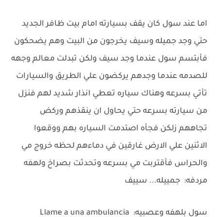
اما عند سول كان يقف بسيارته امام بيت ظافر الجديد
حتي وجد جميله وسيف يخرجون من البيت وهم يضحكون
فأبتسم سول عندما وجد سيف ولكن تبدلت معالم وجهه
للصدمه عندما وجدهم يركضون علي الطريق والسيارات
تأتي بسرعه وهناك سياره تعطي انذار شديد لهم فنزل
من سيارته بسرعه حتي يحاول ان ينقذهم وركض
تجاههم زلكن فجأه اصتدمت السياره بهم ووقعوا
الاثنين علي الارض غارقين في دماءهم لحظه خروج مي
والحراس فأقتربت مي بسرعه وتحدثت بصراخ ولهفه
مردفه: جمييله... سييف
سول بلهفه وعصبيه: Llame a una ambulancia