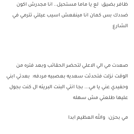
ظافر بضيق: لع يا ماما مستحيل.. انا مجدرش اكون
ضددك بس كمان انا مينفعش اسيب عيلتي تترمي في
الشارع
صعدت مي الي الاعلي لتحضر الحقائب وبعد فتره من
الوقت نزلت فتحدثت سعديه بعصبيه مردفه: بعدتي ابني
وحفيدي عني يا مي... بجا انتي البنت البريئه ال كنت بجول
عليها طلعتي مش سهله
مي بحزن: والله العظيم ابدا