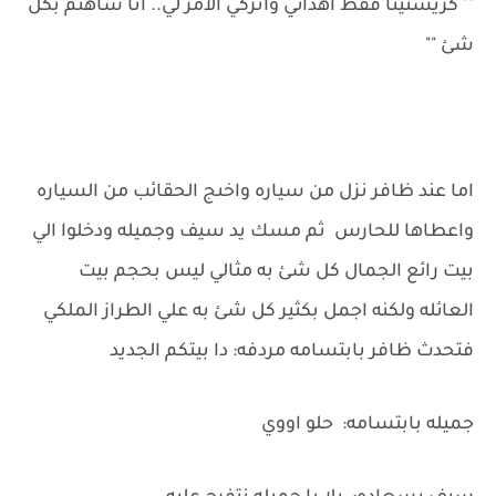
"" كريستينا فقط اهدائي واتركي الامر لي.. انا سأهتم بكل
شئ ""
اما عند ظافر نزل من سياره واخىج الحقائب من السياره
واعطاها للحارس ثم مسك يد سيف وجميله ودخلوا الي
بيت رائع الجمال كل شئ به مثالي ليس بحجم بيت
العائله ولكنه اجمل بكثير كل شئ به علي الطراز الملكي
فتحدث ظافر بابتسامه مردفه: دا بيتكم الجديد
جميله بابتسامه: حلو اووي