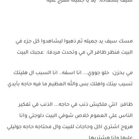
سيف بسعاده: يلا يا جميله نتفرج عليه
مسك سيف يد جميله ثم ذهبوا ليشاهدوا كل جزء في
البيت فنظر ظافر الي مي وتحدث مردفا: عجبك البيت
مي بحزن: حلو جووي... انا اسفه.. انا السبب ال هليتك
تسيب بيتك واهلك بس والله العظيم ما فيه حاجه بأيدي
ظافر: انتي ملكيش ذنب في حاجه... الذنب في تفكير
الناس علي العموم خلاص شوفي البيت دلوجتي وانا
هروح اشتري اكل وحاجات للبيت وال محتاجه حاجه جوليلي
عليها وانا هشتريها