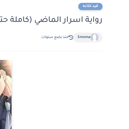
قيد كتابه
رواية اسرار الماضي (كاملة حت
Smsma
منذ بضع سنوات