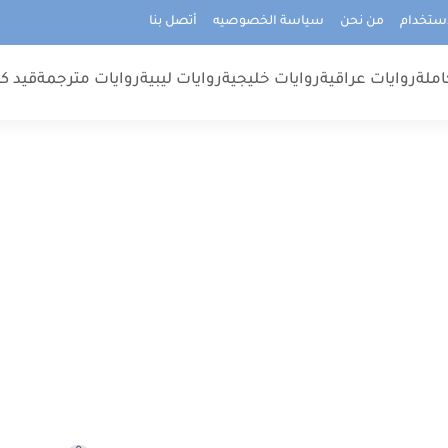
استخدام
من نحن
سياسة الخصوصيه
أتصل بنا
املة
روايات عراقية
روايات خليجية
روايات ليبية
روايات مترجمة
قيد كت