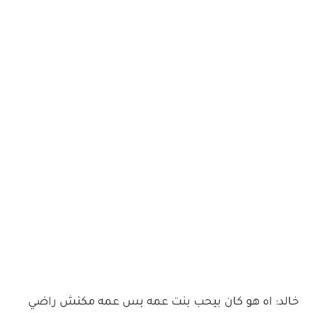
خالد: اه هو كان بيحب بنت عمه بس عمه مكنش راضي