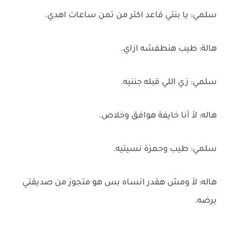
سلمي: يا بنتي قاعد اكتر من تمن ساعات اهدي.
هالة: طيب هنطفشه ازاي.
سلمي: زي اللي قبله جننيه.
هاله: لأ أنا خايفة هوافق وخلاص.
سلمي: طيب وحمزة نسيتيه.
هاله: لأ ومش هقدر انساه بس هو متجوز من صديقتي
برضه.