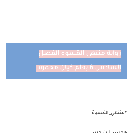
رواية منتهي القسوه الفصل
السادس 6 بقلم كيان محمود
#منتهي_القسوة.
همس: انت مين.