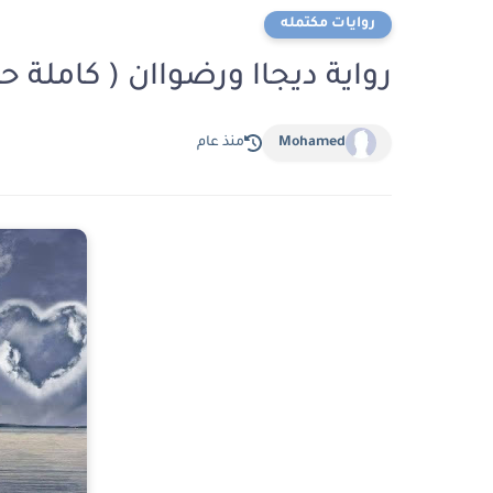
روايات مكتمله
رواية ديجاا ورضواان ( كاملة 
Mohamed
منذ عام