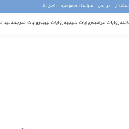
استخدام
من نحن
سياسة الخصوصيه
أتصل بنا
املة
روايات عراقية
روايات خليجية
روايات ليبية
روايات مترجمة
قيد كت