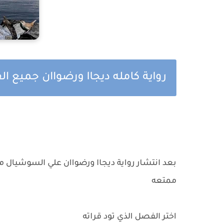
رواية كامله ديجاا ورضواان جميع 
بعد انتشار رواية ديجاا ورضواان علي السوشيال مي
ممتعه
اختر الفصل الذي تود قراته