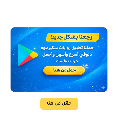
حمّل من هنا