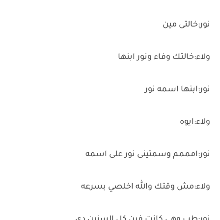
نور:خالتى مين
ولاء:خالتك وفاء ونور ابنها
نور:ابنها اسمه نور
ولاء:ايوه
نور:امممم وسمتينى نور على اسمه
ولاء:مش وقتك والله اخلصي بسرعه
نور:طب وهى كانت فين كل السنين دى