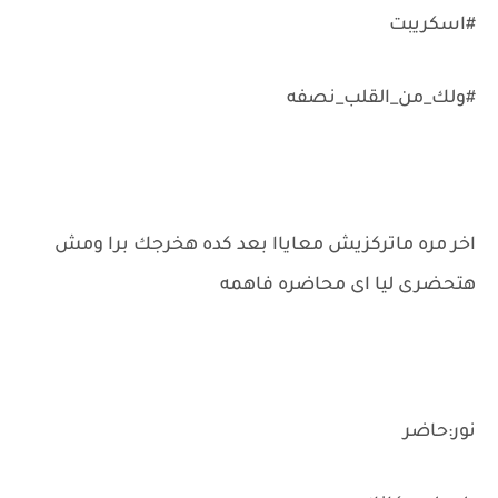
#اسكريبت
#ولك_من_القلب_نصفه
اخر مره ماتركزيش معاياا بعد كده هخرجك برا ومش
هتحضرى ليا اى محاضره فاهمه
نور:حاضر