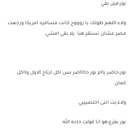
نور:فين بقي
ولاء:اللهم طولك يا روووح كانت مسافره امريكا ورجعت
مصر عشان تستقر هنا يلا بقي امشي
نور:حاضر ياام نور حااااضر بس اكل ارتاح الاول وااكل
كمان
ولاء:بت انتى اخلصيييي
نور بفزع:هو انا قولت حاجه الله