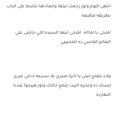
انتهى اليوم ونور رجعت بيتها وكعادتها بتخبط على الباب
بطريقه فظيعه
افتحى يا اماااه. افتحى ايتها السيده اللي جابتنى علي
العالم القاسي ده افتحيييي
ولاء بتفتح:جيتى يا اخرة صبري يلا بسرعه ادخلي غيرى
لبسك ده وعايزه البيت يلمع خالتك ونور هييجوا عندنا
النهارده