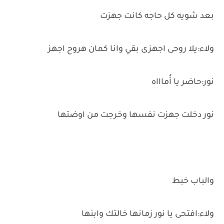
بعد شويه كل حاجه كانت جهزت
ولاء:يلا روحى اجهزى بقي وانا كمان هروح اجهز
نور:حاضر يا أُماااه
نور دخلت جهزت نفسها وخرجت من اوضتها
والباب خبط
ولاء:افتحى يا نور زمانها خالتك وابنها