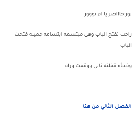
نور:حاااضر يا ام نووور
راحت تفتح الباب وهى مبتسمه ابتسامه جميله فتحت
الباب
وفجأه قفلته تانى ووقفت وراه
الفصل الثاني من هنا