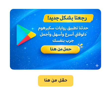
حمّل من هنا