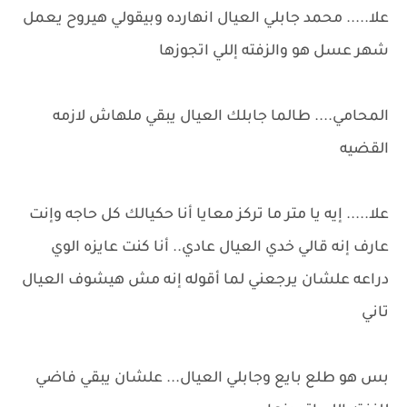
علا..... محمد جابلي العيال انهارده وبيقولي هيروح يعمل
شهر عسل هو والزفته إللي اتجوزها
المحامي.... طالما جابلك العيال يبقي ملهاش لازمه
القضيه
علا..... إيه يا متر ما تركز معايا أنا حكيالك كل حاجه وإنت
عارف إنه قالي خدي العيال عادي.. أنا كنت عايزه الوي
دراعه علشان يرجعني لما أقوله إنه مش هيشوف العيال
تاني
بس هو طلع بايع وجابلي العيال... علشان يبقي فاضي